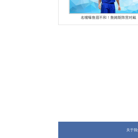
名嘴曝詹眉不和！詹姆斯阵营对戴
关于我