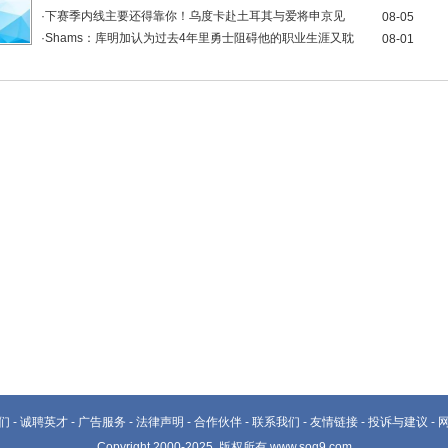
·
下赛季内线主要还得靠你！乌度卡赴土耳其与爱将申京见
08-05
·
Shams：库明加认为过去4年里勇士阻碍他的职业生涯又耽
08-01
们
-
诚聘英才
-
广告服务
-
法律声明
-
合作伙伴
-
联系我们
-
友情链接
-
投诉与建议
-
Copyright 2000-2025, 版权所有 www.soq9.com