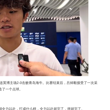
大连英博主场2-0击败青岛海牛。比赛结束后，吕焯毅接受了一次采
造了一个点球。
都全力以赴，打成什么样，全力以赴就完了，拼就完了。