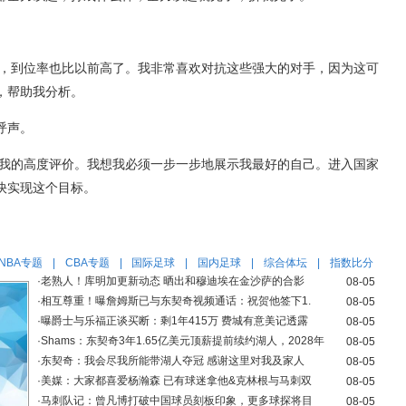
了，到位率也比以前高了。我非常喜欢对抗这些强大的对手，因为这可
，帮助我分析。
呼声。
对我的高度评价。我想我必须一步一步地展示我最好的自己。进入国家
快实现这个目标。
NBA专题
|
CBA专题
|
国际足球
|
国内足球
|
综合体坛
|
指数比分
·
老熟人！库明加更新动态 晒出和穆迪埃在金沙萨的合影
08-05
·
相互尊重！曝詹姆斯已与东契奇视频通话：祝贺他签下1.
08-05
·
曝爵士与乐福正谈买断：剩1年415万 费城有意美记透露
08-05
·
Shams：东契奇3年1.65亿美元顶薪提前续约湖人，2028年
08-05
·
东契奇：我会尽我所能带湖人夺冠 感谢这里对我及家人
08-05
·
美媒：大家都喜爱杨瀚森 已有球迷拿他&克林根与马刺双
08-05
·
马刺队记：曾凡博打破中国球员刻板印象，更多球探将目
08-05