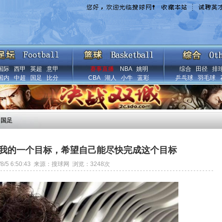
国际
西甲
英超
意甲
赛事直播
NBA
姚明
综合
田径
排
国内
中超
国足
比分
CBA
湖人
小牛
蓝彩
乒乓球
羽毛球
>
国足
我的一个目标，希望自己能尽快完成这个目标
5/8/5 6:50:43 来源：搜球网 浏览：
3248
次