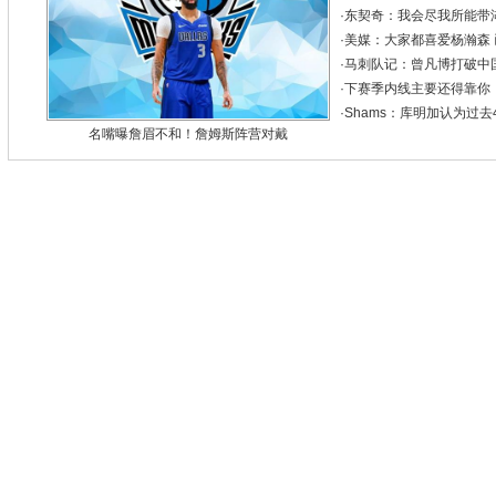
·
东契奇：我会尽我所能带
·
美媒：大家都喜爱杨瀚森
·
马刺队记：曾凡博打破中
·
下赛季内线主要还得靠你
·
Shams：库明加认为过
名嘴曝詹眉不和！詹姆斯阵营对戴