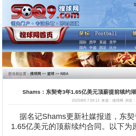
国际
西甲
英超
意甲
国内
中超
国足
比分
您当前位置：
搜球网
>>
篮球
>>
NBA
Shams：东契奇3年1.65亿美元顶薪提前续约
2025/8/5 7:09:13 来源：搜球网 浏览：
据名记Shams更新社媒报道，东
1.65亿美元的顶薪续约合同。以下为