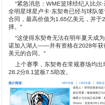
“紧急消息：WME篮球经纪人比尔·
全明星球星卢卡·东契奇已经与球队
合同，最高价值为1.65亿美元，并于2
择。”
“这使得东契奇无法在明年夏天成
诺加入湖人——并有资格在2028年获得
美元的合同。”
上个赛季，东契奇在常规赛场均出场
28.2分8.1篮板7.5助攻。
推介阅读:
NBA专题
|
CBA专题
|
国际足
·
老熟人！库明加更新动态
·
相互尊重！曝詹姆斯已与
·
曝爵士与乐福正谈买断：剩
·
Shams：东契奇3年1.6