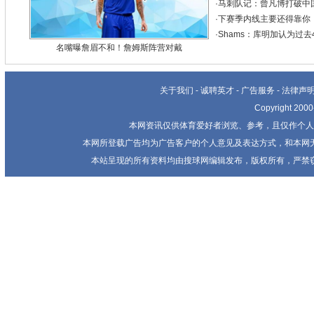
·
马刺队记：曾凡博打破中
·
下赛季内线主要还得靠你
·
Shams：库明加认为过
名嘴曝詹眉不和！詹姆斯阵营对戴
关于我们
-
诚聘英才
-
广告服务
-
法律声
Copyright 20
本网资讯仅供体育爱好者浏览、参考，且仅作个人
本网所登载广告均为广告客户的个人意见及表达方式，和本网
本站呈现的所有资料均由搜球网编辑发布，版权所有，严禁