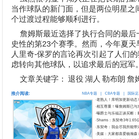
当作球队的新门面，但是两位明星之
个过渡过程能够顺利进行。
詹姆斯最近选择了执行合同的最后
史性的第23个赛季。然而，今年夏天
人里奇-保罗的言论再次引起了人们的
虑转向其他球队，以追求最后的冠军
文章关键字：
退役
湖人
勒布朗
詹
推介阅读:
NBA专题
|
CBA专题
|
国际足
·
老熟人！库明加更新动态
·
相互尊重！曝詹姆斯已与
·
曝爵士与乐福正谈买断：剩
·
Shams：东契奇3年1.6
·
东契奇：我会尽我所能带
·
美媒：大家都喜爱杨瀚森