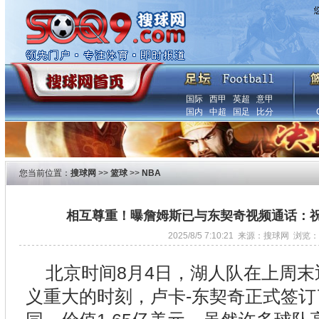
国际
西甲
英超
意甲
国内
中超
国足
比分
您当前位置：
搜球网
>>
篮球
>>
NBA
相互尊重！曝詹姆斯已与东契奇视频通话：祝贺
2025/8/5 7:10:21 来源：搜球网 浏览：
北京时间8月4日，湖人队在上周
义重大的时刻，卢卡-东契奇正式签