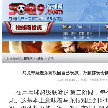
国际
西甲
英超
意甲
国内
中超
国足
比分
您当前位置：
搜球网
>>
综合
>>
乒乓
马龙带娃逛乐高乐园自己玩疯，孙颖莎玩命
2025/8/1 8:15:01 来源：搜球网 浏览：
在乒乓球超级联赛的第二阶段，每
龙。这基本上意味着马龙很难回到球