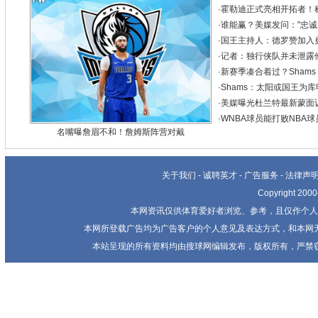
·
霍勒迪正式亮相开拓者！
·
谁能赢？美媒发问："忠诚大
·
国王主持人：德罗赞加入
·
记者：独行侠队并未泄露
·
新赛季凑合着过？Sham
·
Shams：太阳或国王为库
·
美媒曝光杜兰特最新蒙面训
·
WNBA球员能打败NBA
名嘴曝詹眉不和！詹姆斯阵营对戴
关于我们
-
诚聘英才
-
广告服务
-
法律声
Copyright 20
本网资讯仅供体育爱好者浏览、参考，且仅作个人
本网所登载广告均为广告客户的个人意见及表达方式，和本网
本站呈现的所有资料均由搜球网编辑发布，版权所有，严禁