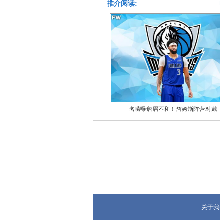
推介阅读:
名嘴曝詹眉不和！詹姆斯阵营对戴
关于我