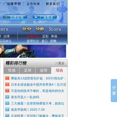
球
台球
足球比分
足彩
单场
花花体坛
篮球比分
盘口
前瞻
性感
足球
篮球
综合
樊振东13连胜暂别乒超，8月行程出炉：
日本女排连败送中国升世界第4！石川泪
不是你的技术不够好，而是场外的功夫
黄东萍是八一队的吗
三大难题！女排世锦赛迎大考，副攻位
南安早新闻丨2025-7-28
乒超联赛！夺冠热门被爆冷，樊振东又