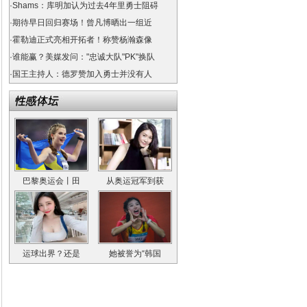
·
Shams：库明加认为过去4年里勇士阻碍
·
期待早日回归赛场！曾凡博晒出一组近
·
霍勒迪正式亮相开拓者！称赞杨瀚森像
·
谁能赢？美媒发问："忠诚大队"PK"换队
·
国王主持人：德罗赞加入勇士并没有人
巴黎奥运会丨田
从奥运冠军到获
运球出界？还是
她被誉为“韩国