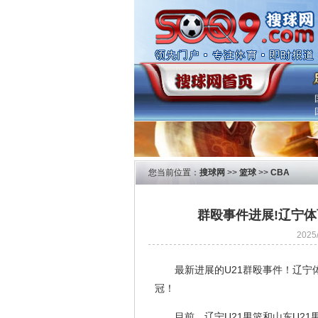
您当前位置：
搜球网
>>
篮球
>>
CBA
群殴事件进展!辽宁
202
最新进展的U21群殴事件！辽宁
冠！
目前，辽宁U21男篮和山东U2