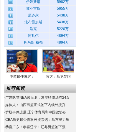
伊涅斯塔
5982万
苏亚雷斯
5655万
厄齐尔
5438万
法布雷加斯
5438万
浩克
5220万
阿扎尔
4894万
托马斯·穆勒
4894万
中超最佳阵容：
官方：马竞签阿
·
广东队签NBA级后卫，发展联盟场均24.5
·
媒体人：山西男篮正式签下内线外援乔
·
群殴事件进展!辽宁体育局和中国篮协积
·
CBA历史最受喜欢外援票选：马布里力压
·
恭喜广东！恭喜辽宁！辽粤男篮签下强