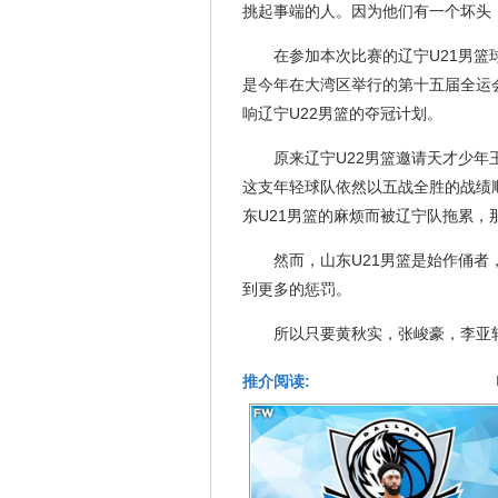
挑起事端的人。因为他们有一个坏头
在参加本次比赛的辽宁U21男
是今年在大湾区举行的第十五届全运
响辽宁U22男篮的夺冠计划。
原来辽宁U22男篮邀请天才少
这支年轻球队依然以五战全胜的战绩
东U21男篮的麻烦而被辽宁队拖累，
然而，山东U21男篮是始作俑者
到更多的惩罚。
所以只要黄秋实，张峻豪，李亚
推介阅读: