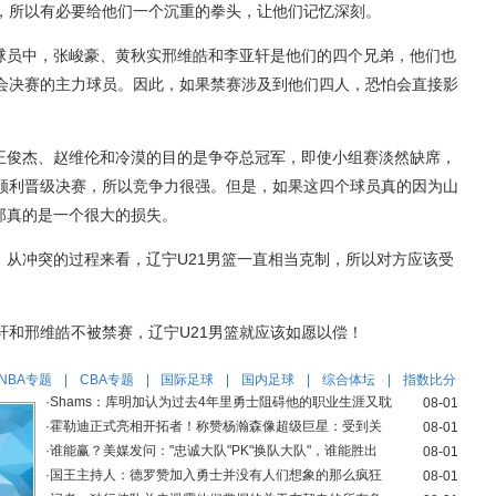
，所以有必要给他们一个沉重的拳头，让他们记忆深刻。
篮球员中，张峻豪、黄秋实邢维皓和李亚轩是他们的四个兄弟，他们也
会决赛的主力球员。因此，如果禁赛涉及到他们四人，恐怕会直接影
年王俊杰、赵维伦和冷漠的目的是争夺总冠军，即使小组赛淡然缺席，
顺利晋级决赛，所以竞争力很强。但是，如果这四个球员真的因为山
那真的是一个很大的损失。
，从冲突的过程来看，辽宁U21男篮一直相当克制，所以对方应该受
轩和邢维皓不被禁赛，辽宁U21男篮就应该如愿以偿！
NBA专题
|
CBA专题
|
国际足球
|
国内足球
|
综合体坛
|
指数比分
·
Shams：库明加认为过去4年里勇士阻碍他的职业生涯又耽
08-01
·
霍勒迪正式亮相开拓者！称赞杨瀚森像超级巨星：受到关
08-01
·
谁能赢？美媒发问："忠诚大队"PK"换队大队"，谁能胜出
08-01
·
国王主持人：德罗赞加入勇士并没有人们想象的那么疯狂
08-01