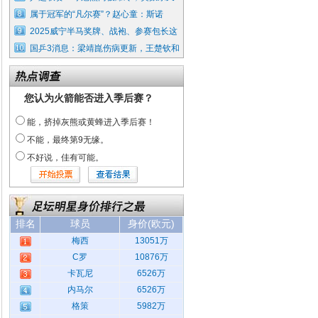
属于冠军的“凡尔赛”？赵心童：斯诺
2025威宁半马奖牌、战袍、参赛包长这
国乒3消息：梁靖崑伤病更新，王楚钦和
您认为火箭能否进入季后赛？
能，挤掉灰熊或黄蜂进入季后赛！
不能，最终第9无缘。
不好说，佳有可能。
排名
球员
身价(欧元)
梅西
13051万
C罗
10876万
卡瓦尼
6526万
内马尔
6526万
格策
5982万