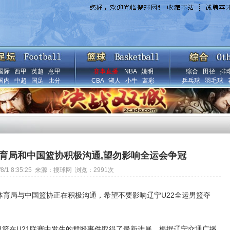
国际
西甲
英超
意甲
赛事直播
NBA
姚明
综合
田径
排
国内
中超
国足
比分
CBA
湖人
小牛
蓝彩
乒乓球
羽毛球
体育局和中国篮协积极沟通,望勿影响全运会争冠
5/8/1 8:35:25 来源：搜球网 浏览：
2991
次
体育局与中国篮协正在积极沟通，希望不要影响辽宁U22全运男篮夺
1男篮在U21联赛中发生的群殴事件取得了最新进展。根据辽宁交通广播