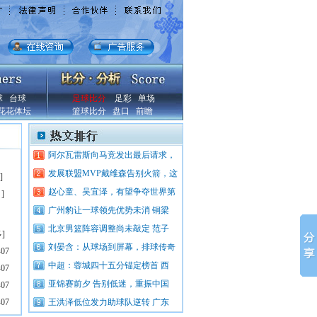
球
台球
足球比分
足彩
单场
花花体坛
篮球比分
盘口
前瞻
阿尔瓦雷斯向马竞发出最后请求，
发展联盟MVP戴维森告别火箭，这
]
赵心童、吴宜泽，有望争夺世界第
？
]
广州豹让一球领先优势未消 铜梁
北京男篮阵容调整尚未敲定 范子
多
]
刘晏含：从球场到屏幕，排球传奇
-07
中超：蓉城四十五分锚定榜首 西
-07
亚锦赛前夕 告别低迷，重振中国
-07
-07
王洪泽低位发力助球队逆转 广东