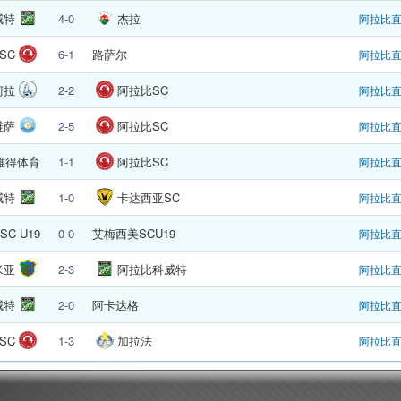
威特
4-0
杰拉
阿拉比
SC
6-1
路萨尔
阿拉比
柯拉
2-2
阿拉比SC
阿拉比
维萨
2-5
阿拉比SC
阿拉比
雅得体育
1-1
阿拉比SC
阿拉比
威特
1-0
卡达西亚SC
阿拉比
C U19
0-0
艾梅西美SCU19
阿拉比
米亚
2-3
阿拉比科威特
阿拉比
威特
2-0
阿卡达格
阿拉比
SC
1-3
加拉法
阿拉比