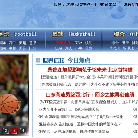
国际
西甲
英超
意甲
赛事直播
NBA
姚明
综合
田径
排
国内
中超
国足
比分
CBA
湖人
小牛
蓝彩
乒乓球
羽毛球
桑普森加盟影响范子铭未来 北京首钢暂
[
宏远速递！新外教贝罗卡尔全
][
张本美和谈陈熠叫医疗暂停:
[
陈熠被裁判搞心态！给红牌+
][
为什么不建议新手买旗舰拍
山东高速男篮西北行：回乡之旅再创佳绩
[
WTT横滨冠军赛：向鹏单局连
][
团队配合显威力，山东U19
·
火力全开不留憾！三门59:57险胜天台
08
·
5个金牌表情泄露羽量级冠军战？20胜0负Evloev或挑
08
·
亚锦赛前夕 告别低迷，重振中国女排的希望何在？
08
2
3
4
·
刘晏含：从球场到屏幕，排球传奇的新篇章
08