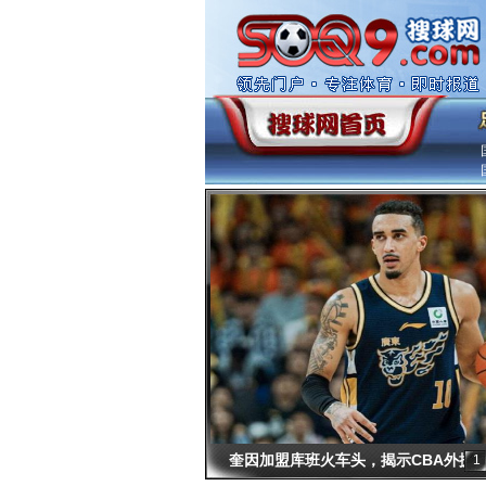
奎因加盟库班火车头，揭示CBA外援
1
新趋