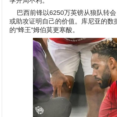
季开局不利。
巴西前锋以6250万英镑从狼队转
或助攻证明自己的价值。库尼亚的数
的“蜂王”姆伯莫更寒酸。