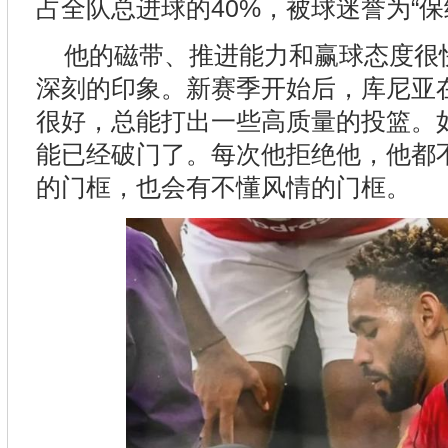
占全队总进球的40%，被球迷誉为“保
他的磁带、推进能力和赢球态度很
深刻的印象。新赛季开始后，库尼亚
很好，总能打出一些高质量的投篮。
能已经破门了。每次他拒绝他，他都
的门框，也会有不懂风情的门框。