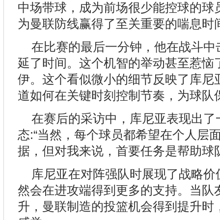
中场带球，成为前场很少能控球的球
为曼联防线赢得了至关重要的喘息时
在比赛的最后一分钟，他在战斗中
延了时间。这个机智的举动甚至惹恼
伊。这个看似微小的细节反映了库尼
道如何在关键时刻控制节奏，为球队
在赛后的采访中，库尼亚表现出了
态:“当然，每个球员都希望在个人层
据，但对我来说，首要任务是帮助球
库尼亚在对阵强队时展现了战略价
然会在进攻端得到更多的支持。当队
升，曼联制造的投篮机会得到提升时