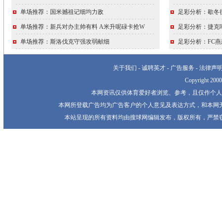
单场推荐：国米撼祖记细均力敌
足彩分析：歇冬
单场推荐：新兵对办主帅有料 A米升呢碌卡抢W
足彩分析：捷克
单场推荐：斯洛伐克守强攻弱献细
足彩分析：FC
关于我们
-
诚聘英才
-
广告服务
-
法律声
Copyright 20
本网资讯仅供体育爱好者浏览、参考，且仅作个人
本网所登载广告均为广告客户的个人意见及表达方式，和本网
本站呈现的所有资料均由搜球网编辑发布，版权所有，严禁