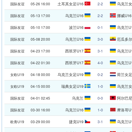
土耳其女足U16
2-2
乌克兰女
国际友谊
05-26 16:00
乌克兰U16
2-2
挪威U16
国际友谊
05-13 17:00
波兰U16
0-1
乌克兰U
国际友谊
05-10 17:00
乌克兰U16
3-0
厄瓜多尔
国际友谊
05-08 20:00
西班牙U17
3-1
乌克兰U
国际友谊
04-23 17:00
西班牙U17
4-0
乌克兰U
国际友谊
04-22 01:30
乌克兰女足U19
0-2
荷兰女足
女欧U19
04-18 00:00
瑞典女足U19
1-0
乌克兰女
女欧U19
04-15 00:00
乌克兰
0-0
阿尔巴
国际友谊
04-01 02:45
乌克兰U16
1-0
摩洛哥U
国际友谊
03-30 16:00
捷克U19
3-1
乌克兰U
欧青U19
03-29 00:00