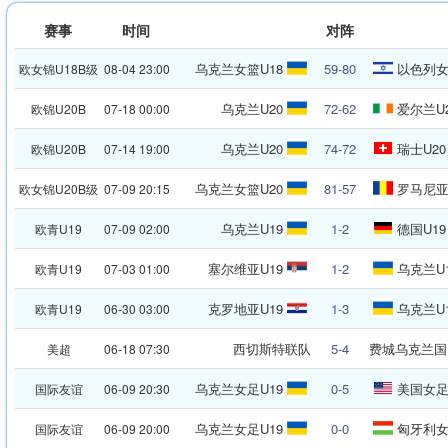
赛事
时间
对阵
乌克兰女篮U18
59-80
以色列女
欧女锦U18B级
08-04 23:00
乌克兰U20
72-62
爱尔兰U
欧锦U20B
07-18 00:00
乌克兰U20
74-72
瑞士U20
欧锦U20B
07-14 19:00
乌克兰女篮U20
81-57
罗马尼亚
欧女锦U20B级
07-09 20:15
乌克兰U19
1-2
德国U19
欧青U19
07-09 02:00
塞尔维亚U19
1-2
乌克兰U
欧青U19
07-03 01:00
克罗地亚U19
1-3
乌克兰U
欧青U19
06-30 03:00
西切斯特联队
5-4
费城乌克兰国
美超
06-18 07:30
乌克兰女足U19
0-5
美国女足
国际友谊
06-09 20:30
乌克兰女足U19
0-0
匈牙利女
国际友谊
06-09 20:00