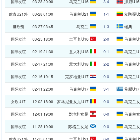
乌克兰U16
3-4
挪威U16
国际友谊
03-28 20:00
乌克兰U21
1-1
立陶宛U
欧青U21外
03-28 01:00
乌克兰
1-3
瑞典
世欧预
03-27 03:45
土耳其U16
2-0
乌克兰U
国际友谊
03-25 18:00
意大利U18
0-1
乌克兰U
国际友谊
02-19 21:30
意大利U18
2-2
乌克兰U
国际友谊
02-17 21:30
克罗地亚U17
0-0
乌克兰U
国际友谊
02-16 19:15
乌克兰U17
3-1
希腊U17
国际友谊
02-11 22:00
罗马尼亚女足U17
0-0
乌克兰女
女欧U17
12-02 18:00
奥地利女足
0-0
乌克兰
国际友谊
12-01 19:00
苏格兰女足
0-0
乌克兰
国际友谊
11-28 19:00
土耳其U21
0-0
乌克兰U
欧青U21外
11-15 01:00