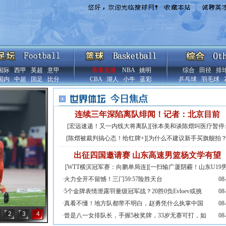
国际
西甲
英超
意甲
赛事直播
NBA
姚明
综合
田径
排
国内
中超
国足
比分
CBA
湖人
小牛
蓝彩
乒乓球
羽毛球
连续三年深陷离队绯闻！记者：北京目前
[
宏远速递！又一内线大将离队
][
张本美和谈陈熠叫医疗暂停:
[
陈熠被裁判搞心态！给红牌+
][
为什么不建议新手买旗舰拍
出征四国邀请赛 山东高速男篮杨文学有望
[
WTT横滨冠军赛：向鹏单局连
][
一扫输广厦阴霾！山东U19
·
火力全开不留憾！三门59:57险胜天台
08
·
5个金牌表情泄露羽量级冠军战？20胜0负Evloev或挑
08
·
真看不懂！地方队都带不明白，赵勇凭什么执掌中国
08
2
3
4
·
曾是八一女排队长，手握5枚奖牌，33岁无赛可打，如
08