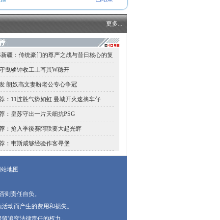
更多...
S新疆：传统豪门的尊严之战与昔日核心的复
守曳够钟收工土耳其W稳开
发 朗奴高文妻盼老公专心争冠
荐：11连胜气势如虹 曼城开火速擒车仔
荐：皇苏守出一片天细抗PSG
荐：抢入季後赛阿联要大起光辉
荐：韦斯咸够经验作客寻堡
网站地图
否则责任自负。
项活动而产生的费用和损失。
保留追究法律责任的权力。