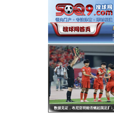
数据见证，布尼亚明能否燃起国足新
1
篇章