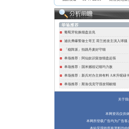
葡萄牙轮换细盘吉兆
迪比弗爆誓做士哥王 荷兰抢攻主演入球骚
「稳阵派」拍跳丹麦好守细
单场推荐：阿仙奴识留放细盘起筷
单场推荐：国米撼祖记细均力敌
单场推荐：新兵对办主帅有料 A米升呢碌
单场推荐：斯洛伐克守强攻弱献细
关于我
本网资讯仅供
本网所登载广告均为广告客
本站呈现的所有资料均由