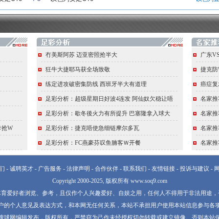
冇美斯阿苏 迈亚密照抢半大
广东V
狂牛大捷耶马获全场致敬
捷克防
练定进攻破密集防线 西班牙半大有道理
癌症复
足彩分析：超级星期日好波4连发 阿仙奴欠稳让唔
名家推
足彩分析：歇冬後火力有所提升 巴塞隆拿入球大
名家推
卡抢W
足彩分析：捷克唔使急细链摩尔多瓦
名家推
足彩分析：FC燕豪芬叹鱼腩客Ｗ开餐
名家推
们
-
诚聘英才
-
广告服务
-
法律声明
-
合作伙伴
-
联系我们
-
友情链接
-
投诉与建议
-
Copyright 2000-2025, 版权所有 www.soq9.com
体育爱好者浏览、参考，且仅作个人兴趣爱好、自娱之用，任何人不得用于非法用途，
户的个人意见及表达方式，和本网无任何关系，本站不承担用户使用本站信息参与各
搜球网编辑发布，版权所有，严禁窃为己作未经授权切勿转载或建立镜像。否则本站