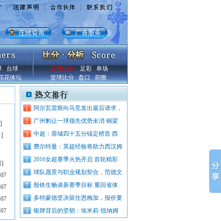
球
台球
足球比分
足彩
单场
花花体坛
篮球比分
盘口
前瞻
阿尔瓦雷斯向马竞发出最后请求，
广州豹让一球领先优势未消 铜梁
]
中超：蓉城四十五分锚定榜首 西
？
]
费尔特曼：英超经验将助力西汉姆
2016女超赛季火热开启 首轮精彩
男
]
球队愿景与职业规划契合，范德文
-07
殷铁生畅谈新赛季目标 重回省体
-07
多特蒙德坚决留住恩梅加，报价要
-07
-07
银牌背后的坚韧：埃米莉·纽纳姆