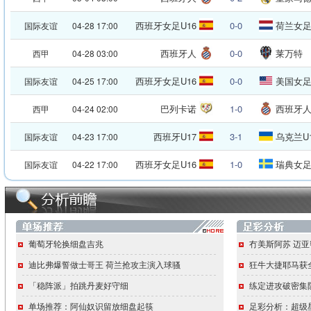
西班牙女足U16
0-0
荷兰女足
国际友谊
04-28 17:00
西班牙人
0-0
莱万特
西甲
04-28 03:00
西班牙女足U16
0-0
美国女足
国际友谊
04-25 17:00
巴列卡诺
1-0
西班牙
西甲
04-24 02:00
西班牙U17
3-1
乌克兰U
国际友谊
04-23 17:00
西班牙女足U16
1-0
瑞典女足
国际友谊
04-22 17:00
葡萄牙轮换细盘吉兆
冇美斯阿苏 迈
迪比弗爆誓做士哥王 荷兰抢攻主演入球骚
狂牛大捷耶马获
「稳阵派」拍跳丹麦好守细
练定进攻破密集
单场推荐：阿仙奴识留放细盘起筷
足彩分析：超级