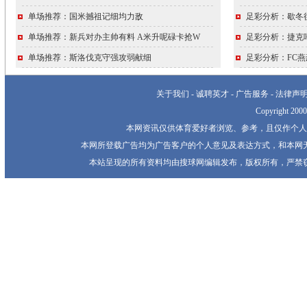
单场推荐：国米撼祖记细均力敌
足彩分析：歇冬
单场推荐：新兵对办主帅有料 A米升呢碌卡抢W
足彩分析：捷克
单场推荐：斯洛伐克守强攻弱献细
足彩分析：FC
关于我们
-
诚聘英才
-
广告服务
-
法律声
Copyright 20
本网资讯仅供体育爱好者浏览、参考，且仅作个人
本网所登载广告均为广告客户的个人意见及表达方式，和本网
本站呈现的所有资料均由搜球网编辑发布，版权所有，严禁