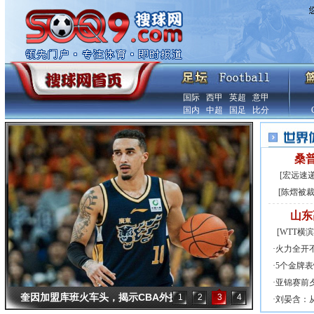
国际
西甲
英超
意甲
国内
中超
国足
比分
桑
[
宏远速
[
陈熠被裁
山东
[
WTT横
·
火力全开不
·
5个金牌表
·
亚锦赛前
奎因加盟库班火车头，揭示CBA外援
1
2
3
4
·
刘晏含：
新趋