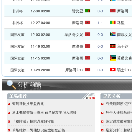
赞比亚
0-3
摩洛哥
非洲杯
12-30 03:00
摩洛哥
1-1
马里
非洲杯
12-27 04:00
摩洛哥女足
0-0
南非女
国际友谊
12-03 02:00
摩洛哥
0-0
乌干达
国际友谊
11-19 03:00
摩洛哥
0-0
莫桑比
国际友谊
11-15 03:00
摩洛哥U17
0-0
瑞士U17
国际友谊
10-29 20:00
葡萄牙轮换细盘吉兆
冇美斯阿苏 迈
迪比弗爆誓做士哥王 荷兰抢攻主演入球骚
狂牛大捷耶马获
「稳阵派」拍跳丹麦好守细
练定进攻破密集
单场推荐：阿仙奴识留放细盘起筷
足彩分析：超级