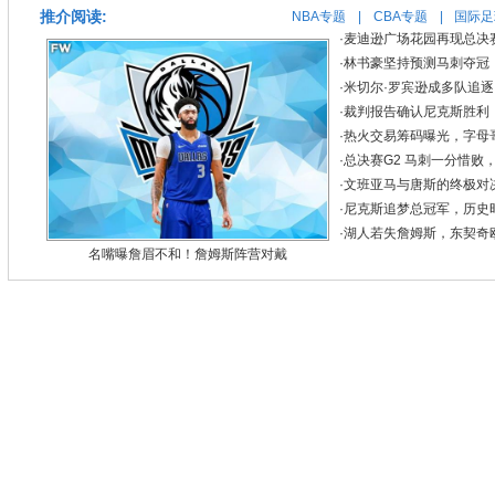
推介阅读:
NBA专题
|
CBA专题
|
国际足
·
麦迪逊广场花园再现总决
·
林书豪坚持预测马刺夺冠
·
米切尔·罗宾逊成多队追
·
裁判报告确认尼克斯胜利
·
热火交易筹码曝光，字母
·
总决赛G2 马刺一分惜败
·
文班亚马与唐斯的终极对
·
尼克斯追梦总冠军，历史
·
湖人若失詹姆斯，东契奇
名嘴曝詹眉不和！詹姆斯阵营对戴