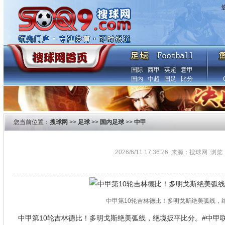
国际
西甲
英超
意甲
国内
中超
国足
比分
您当前位置：
搜球网
>>
足球
>>
国内足球
>>
中甲
2026/6/11 17:36:26 来源：搜球网 浏览
中甲第10轮吉林德比！多明戈斯绝美弧线，
中甲第10轮吉林德比！多明戈斯绝美弧线，绝境扳平比分。#中甲联