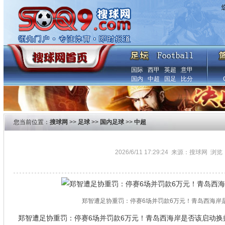
国际
西甲
英超
意甲
国内
中超
国足
比分
您当前位置：
搜球网
>>
足球
>>
国内足球
>>
中超
2026/6/11 17:29:24 来源：搜球网 浏览
郑智遭足协重罚：停赛6场并罚款6万元！青岛西海岸
郑智遭足协重罚：停赛6场并罚款6万元！青岛西海岸是否该启动换帅程序