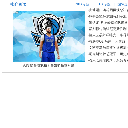
推介阅读:
NBA专题
|
CBA专题
|
国际足
·
麦迪逊广场花园再现总决
·
林书豪坚持预测马刺夺冠
·
米切尔·罗宾逊成多队追
·
裁判报告确认尼克斯胜利
·
热火交易筹码曝光，字母
·
总决赛G2 马刺一分惜败
·
文班亚马与唐斯的终极对
·
尼克斯追梦总冠军，历史
·
湖人若失詹姆斯，东契奇
名嘴曝詹眉不和！詹姆斯阵营对戴