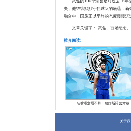
武磊的100个荣誉是对过去16
失，他继续默默守住球队的底蕴，新
融合中，国足正以平静的态度慢慢沉
文章关键字：
武磊、百场纪念、
推介阅读:
名嘴曝詹眉不和！詹姆斯阵营对戴
关于我