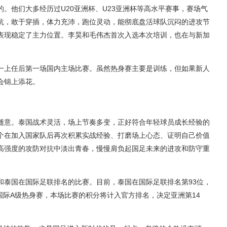
。他们大多经历过U20亚洲杯、U23亚洲杯等高水平赛事，赛场气
抗，敢于穿插，体力充沛，跑位灵动，能彻底盘活球队沉闷的进攻节
表现稳定了主力位置。李昊和毛伟杰首次入选本次培训，也在与新加
一上任后第一场国内主场比赛。虽然热身赛主要是训练，但如果新人
会锦上添花。
随意。泰国战术灵活，场上节奏多变，正好符合年轻球员成长经验的
个在加入国家队后再次积累实战经验、打磨场上心态、证明自己价值
高强度的攻防对抗中淡出青春，慢慢肩负起国足未来的进攻和防守重
和泰国在国际足联排名的比赛。目前，泰国在国际足联排名第93位，
为国际A级热身赛，本场比赛的积分将计入官方排名，决定亚洲第14