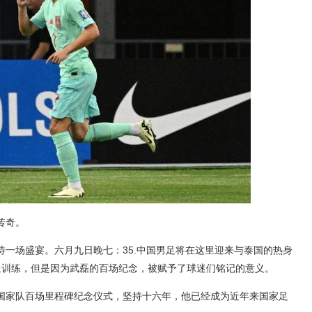
传奇。
待一场盛宴。六月九日晚七：35.中国男足将在这里迎来与泰国的热身
通训练，但是因为武磊的百场纪念，被赋予了球迷们铭记的意义。
国家队百场里程碑纪念仪式，坚持十六年，他已经成为近年来国家足