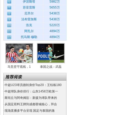
伊涅斯塔
5982万
苏亚雷斯
5655万
厄齐尔
5438万
法布雷加斯
5438万
浩克
5220万
阿扎尔
4894万
托马斯·穆勒
4894万
马竞坚守底线，1
泰国之战：武磊
·
中超U23球员德转身价Top20：王钰栋180
·
中超球队身价排行：山东1458万欧第一
·
斯坦丘与阿奇姆彭：新援为球队带来的
·
从国足双料王牌到成都蓉城核心，拜合
·
现场直播多平台呈现 国足与泰国的激