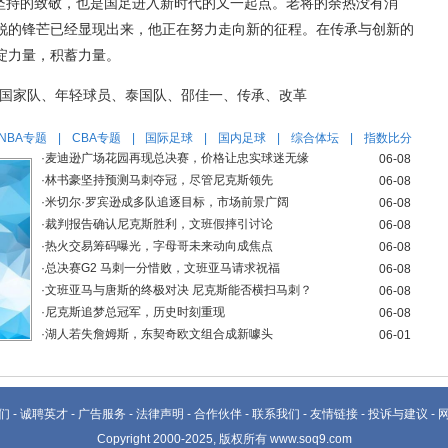
年坚持的致敬，也是国足进入新时代的又一起点。老将的余热没有消
锐的锋芒已经显现出来，他正在努力走向新的征程。在传承与创新的
淀力量，积蓄力量。
国家队、年轻球员、泰国队、邵佳一、传承、改革
NBA专题
|
CBA专题
|
国际足球
|
国内足球
|
综合体坛
|
指数比分
·
麦迪逊广场花园再现总决赛，价格让忠实球迷无缘
06-08
·
林书豪坚持预测马刺夺冠，尽管尼克斯领先
06-08
·
米切尔·罗宾逊成多队追逐目标，市场前景广阔
06-08
·
裁判报告确认尼克斯胜利，文班假摔引讨论
06-08
·
热火交易筹码曝光，字母哥未来动向成焦点
06-08
·
总决赛G2 马刺一分惜败，文班亚马请求祝福
06-08
·
文班亚马与唐斯的终极对决 尼克斯能否横扫马刺？
06-08
·
尼克斯追梦总冠军，历史时刻重现
06-08
·
湖人若失詹姆斯，东契奇欧文组合成新噱头
06-01
们
-
诚聘英才
-
广告服务
-
法律声明
-
合作伙伴
-
联系我们
-
友情链接
-
投诉与建议
-
Copyright 2000-2025, 版权所有 www.soq9.com