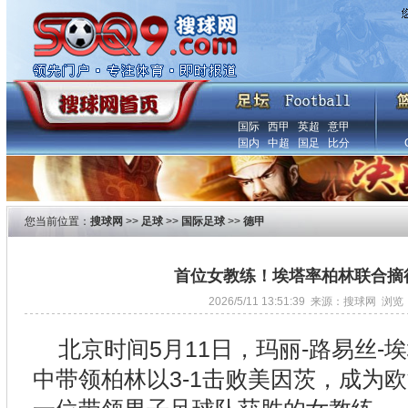
国际
西甲
英超
意甲
国内
中超
国足
比分
您当前位置：
搜球网
>>
足球
>>
国际足球
>>
德甲
首位女教练！埃塔率柏林联合摘
2026/5/11 13:51:39 来源：搜球网 浏览
北京时间5月11日，玛丽-路易丝-
中带领柏林以3-1击败美因茨，成为