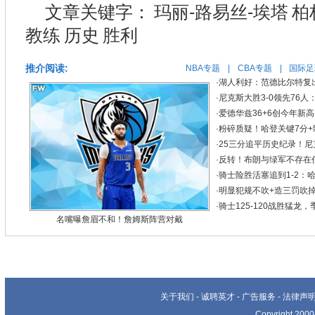
文章关键字：
玛丽-路易丝-埃塔
柏
教练
历史
胜利
推介阅读:
NBA专题
|
CBA专题
|
国际足
·
湖人利好：范德比尔特复出
·
尼克斯大胜3-0领先76人：
·
爱德华兹36+6创今年新
·
粉碎质疑！哈登关键7分+制
·
25三分追平历史纪录！尼克
·
反转！布朗与绿军不存在
·
骑士险胜活塞追到1-2：哈登
·
明显犯规不吹+造三罚吹掉
·
骑士125-120战胜猛龙
名嘴曝詹眉不和！詹姆斯阵营对戴
关于我们
-
诚聘英才
-
广告服务
-
法律声
Copyright 20