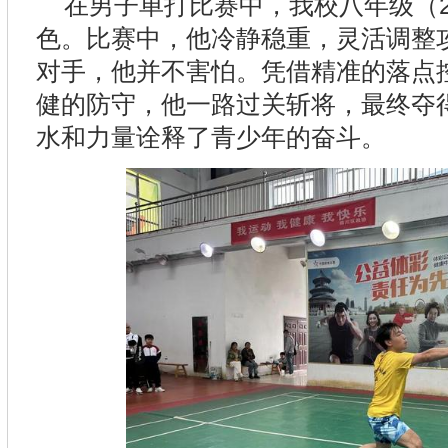
在男子单打比赛中，我校八年级（
色。比赛中，他冷静稳重，灵活调整
对手，他并不害怕。凭借精准的落点
健的防守，他一路过关斩将，最终夺
水和力量诠释了青少年的奋斗。