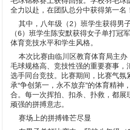
毛球锦标赛上获得回报。学校羽毛球
全力以赴，在团队总分中获得第一名
其中，八年级（2）班学生获得男
（6）班学生陈安默获得女子单打冠
体育竞技水平和学生风格。
本次比赛由临川区教育体育局主办
毛球规格高、竞技性强的重要赛事，
选手同台竞技。比赛期间，比赛气氛
承“争创第一，永不放弃”的体育精神
合。每一次挥拍、扣杀、扑救，都展
顽强的拼搏意志。
赛场上的拼搏锋芒尽显