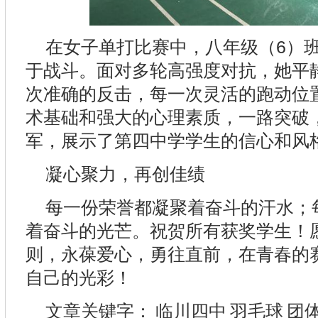
在女子单打比赛中，八年级（6）
于战斗。面对多轮高强度对抗，她平
次准确的反击，每一次灵活的跑动位
术基础和强大的心理素质，一路突破
军，展示了第四中学学生的信心和风
凝心聚力，再创佳绩
每一份荣誉都凝聚着奋斗的汗水；
着奋斗的光芒。祝贺所有获奖学生！
则，永葆爱心，勇往直前，在青春的
自己的光彩！
文章关键字：
临川四中
羽毛球
团