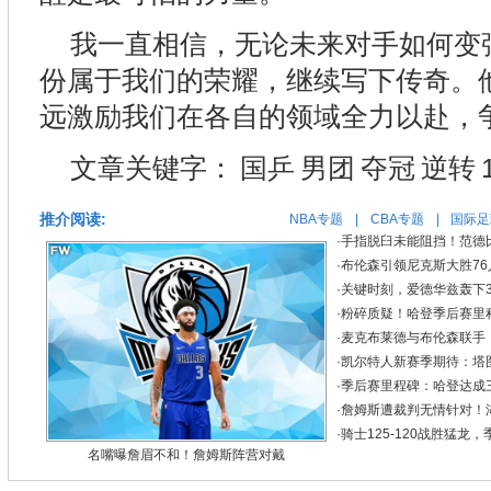
我一直相信，无论未来对手如何变
份属于我们的荣耀，继续写下传奇。
远激励我们在各自的领域全力以赴，
文章关键字：
国乒
男团
夺冠
逆转
推介阅读:
NBA专题
|
CBA专题
|
国际足
·
手指脱臼未能阻挡！范德
·
布伦森引领尼克斯大胜7
·
关键时刻，爱德华兹轰下3
·
粉碎质疑！哈登季后赛里
·
麦克布莱德与布伦森联手
·
凯尔特人新赛季期待：塔
·
季后赛里程碑：哈登达成
·
詹姆斯遭裁判无情针对！湖
·
骑士125-120战胜猛龙
名嘴曝詹眉不和！詹姆斯阵营对戴