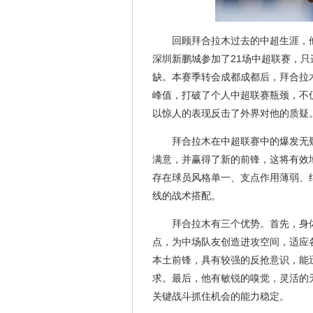
回顾拜合拉木过去的中超生涯，
深圳新鹏城参加了21场中超联赛，只
缺。本赛季转会成都成都后，拜合拉
峰值，打破了个人中超联赛瓶颈，不
以惊人的表现反击了外界对他的质疑
拜合拉木在中超联赛中的爆发无
满意，并赢得了新的前锋，这将有效
存在球员风格单一、支点作用薄弱、
线的战术搭配。
拜合拉木有三个优势。首先，身
点，为中场队友创造进攻空间，适应
本土前锋，具有较强的反抢意识，能
求。最后，他有敏锐的嗅觉，灵活的
关键战斗抓住机会的能力稳定。