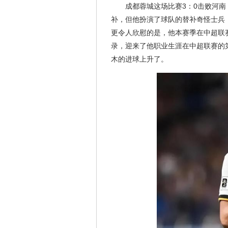
成都蓉城这场比赛3：0击败河
补，但他扮演了球队的替补奇怪士兵
更令人欣慰的是，他本赛季在中超联
录，迎来了他职业生涯在中超联赛的
木的进球上升了。