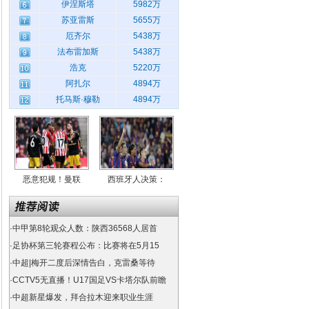
伊涅斯塔
5982万
苏亚雷斯
5655万
厄齐尔
5438万
法布雷加斯
5438万
浩克
5220万
阿扎尔
4894万
托马斯·穆勒
4894万
恶意犯规！曼联
西班牙人决策：
·
中甲第8轮观众人数：陕西36568人居首
·
足协杯第三轮赛程公布：比赛将在5月15
·
中超|梅开二度后深情告白，克雷桑等待
·
CCTV5无直播！U17国足VS卡塔尔队前瞻
·
中超新星爆发，拜合拉木迎来职业生涯