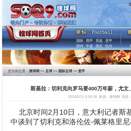
国际
西甲
英超
意甲
国内
中超
国足
比分
您当前位置：
搜球网
>>
足球
>>
国际足球
>>
意甲
斯基拉：切利克向罗马要400万年薪，尤文
2026/2/11 4:50:28 来源：搜球网 浏览
北京时间2月10日，意大利记者斯
中谈到了切利克和洛伦佐-佩莱格里