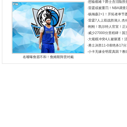
·
想输都难？爵士含泪险胜热
·
雷霆或被重罚！NBA调查
·
杨瀚森2+1！开拓者单节轰4
·
雷霆7人上双战胜湖人 杰伦威
·
刚刚！凯尔特人官宣！正
·
威少27000分里程碑！国
·
大规模冲突4人被驱逐！活塞
·
勇士决胜11-0准绝杀17
·
小卡无缘全明星真因？教
名嘴曝詹眉不和！詹姆斯阵营对戴