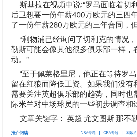
斯基拉在视频中说:“罗马面临着切
后卫想要一份年薪400万欧元的三四
了一份年薪280万欧元的三年合同，
“利物浦已经询问了切利克的情况
勒斯可能会像其他很多俱乐部一样，
动。”
“至于佩莱格里尼，他正在等待罗
留在红狼而降低工资。如果我们没有
需要关注英超俱乐部的趋势，同时也
际米兰对中场球员的一些初步调查和
文章关键字：
英超
尤文图斯
那不
推介阅读:
NBA专题
|
CBA专题
|
国际足