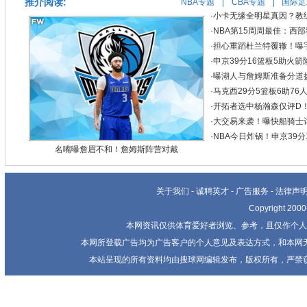
推介阅读:
NBA专题
|
CBA专题
|
国际足
·
小卡无缘全明星真因？教
·
NBA第15周周最佳：西
·
担心重蹈杜兰特覆辙！曝
·
申京39分16篮板5助火箭
·
曝湖人与詹姆斯准备分道
·
马克西29分5篮板6助76
·
开拓者选中杨瀚森仅评D
·
大交易来袭！曝快船骑士
·
NBA今日炸锅！申京39
名嘴曝詹眉不和！詹姆斯阵营对戴
关于我们
-
诚聘英才
-
广告服务
-
法律声
Copyright 20
本网资讯仅供体育爱好者浏览、参考，且仅作个人
本网所登载广告均为广告客户的个人意见及表达方式，和本网
本站呈现的所有资料均由搜球网编辑发布，版权所有，严禁