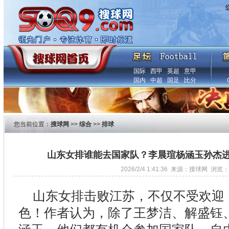
国际
西甲
英超
意甲
国内
中超
国足
比分
您当前位置：
搜球网
>>
综合
>>
排球
山东女排谁能去国家队？李晨瑄杨涵玉孙杰
2026/2/4 1:41:36 来源：搜球网 浏览：
山东女排击败江苏，不仅不受欢迎
色！作者认为，除了王梦洁、解盛钰