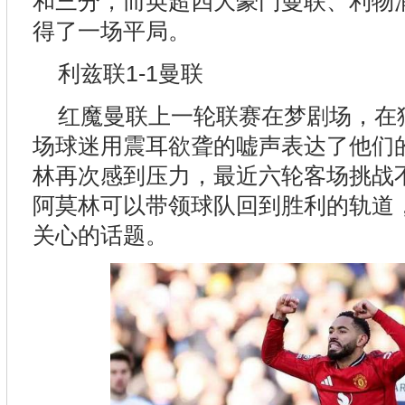
和三分，而英超四大豪门曼联、利物
得了一场平局。
利兹联1-1曼联
红魔曼联上一轮联赛在梦剧场，在
场球迷用震耳欲聋的嘘声表达了他们
林再次感到压力，最近六轮客场挑战
阿莫林可以带领球队回到胜利的轨道
关心的话题。