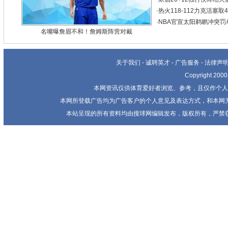
·
热火118-112力克活塞
·
NBA官宣太阳鹈鹕冲突罚
名嘴曝詹眉不和！詹姆斯阵营对戴
关于我们
-
诚聘英才
-
广告服务
-
法律声
Copyright 20
本网资讯仅供体育爱好者浏览、参考，且仅作个人
本网所登载广告均为广告客户的个人意见及表达方式，和本网
本站呈现的所有资料均由搜球网编辑发布，版权所有，严禁