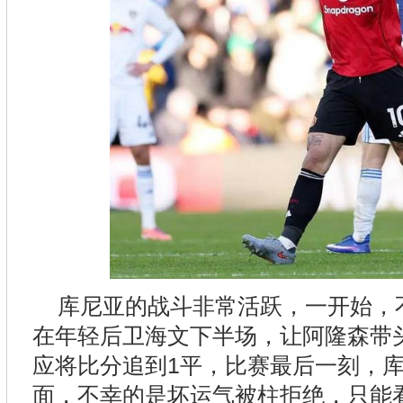
库尼亚的战斗非常活跃，一开始，
在年轻后卫海文下半场，让阿隆森带
应将比分追到1平，比赛最后一刻，
面，不幸的是坏运气被柱拒绝，只能