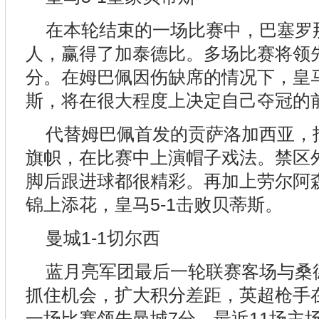
在本轮结束的一场比赛中，巴塞罗那
人，赢得了加泰德比。多场比赛将领
分。在姆巴佩因伤缺席的情况下，皇
斯，将在很大程度上决定自己夺冠的
代替姆巴佩首发的贡萨洛加西亚，
旗帜，在比赛中上演帽子戏法。禁区
脚后跟进球都很精彩。再加上劳尔阿
锦上添花，皇马5-1击败贝蒂斯。
曼城1-1切尔西
蓝月亮军团最后一轮联赛客场与桑
抓住机会，扩大积分差距，英超枪手
一场比赛领先曼城7分，最近11场主