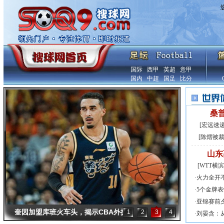
国际
西甲
英超
意甲
国内
中超
国足
比分
桑
[
宏远速
[
陈熠被裁
山东
[
WTT横
·
火力全开不
·
5个金牌表
·
亚锦赛前
奎因加盟库班火车头，揭示CBA外援
1
2
3
4
·
刘晏含：
新趋