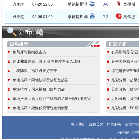
桑德捷斯基
0-0
奥胡斯
丹麦超
07-20 22:00
桑德捷斯基
2-2
奥尔堡
丹麦超
05-06 01:00
葡萄牙轮换细盘吉兆
冇美斯阿苏 迈
迪比弗爆誓做士哥王 荷兰抢攻主演入球骚
狂牛大捷耶马获
「稳阵派」拍跳丹麦好守细
练定进攻破密集
单场推荐：阿仙奴识留放细盘起筷
足彩分析：超级
单场推荐：国米撼祖记细均力敌
足彩分析：歇冬
单场推荐：新兵对办主帅有料 A米升呢碌卡抢W
足彩分析：捷克
单场推荐：斯洛伐克守强攻弱献细
足彩分析：FC
关于我们
-
诚聘英才
-
广告服务
-
法律声
Copyright 20