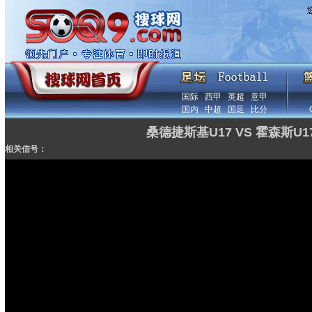
国际
西甲
英超
意甲
国内
中超
国足
比分
桑德捷斯基U17 VS 霍森斯U1
相关信号：