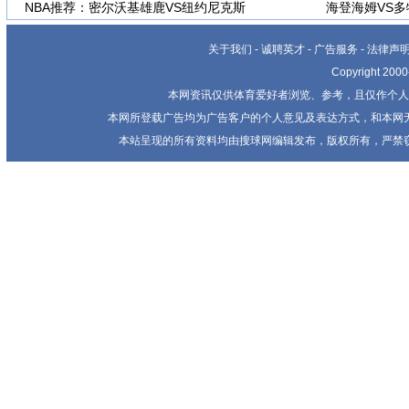
NBA推荐：密尔沃基雄鹿VS纽约尼克斯
海登海姆VS
关于我们
-
诚聘英才
-
广告服务
-
法律声
Copyright 20
本网资讯仅供体育爱好者浏览、参考，且仅作个人
本网所登载广告均为广告客户的个人意见及表达方式，和本网
本站呈现的所有资料均由搜球网编辑发布，版权所有，严禁