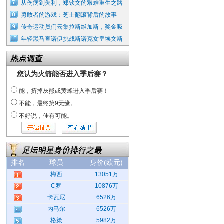
从伤病到失利，郑钦文的艰难重生之路
勇敢者的游戏：芝士翻滚背后的故事
传奇运动员们云集拉斯维加斯，奖金吸
年轻黑马查诺伊挑战斯诺克女皇埃文斯
您认为火箭能否进入季后赛？
能，挤掉灰熊或黄蜂进入季后赛！
不能，最终第9无缘。
不好说，佳有可能。
排名
球员
身价(欧元)
梅西
13051万
C罗
10876万
卡瓦尼
6526万
内马尔
6526万
格策
5982万