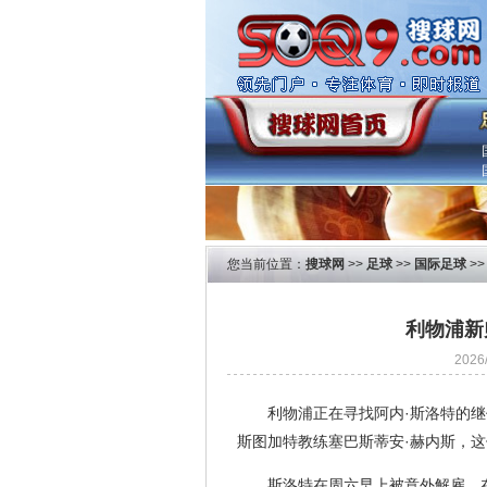
您当前位置：
搜球网
>>
足球
>>
国际足球
>
利物浦新
202
利物浦正在寻找阿内·斯洛特的
斯图加特教练塞巴斯蒂安·赫内斯，这
斯洛特在周六早上被意外解雇，