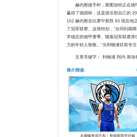
赫内斯接手时，斯图加特正在德甲
赢得了德国杯，这是俱乐部自己的 20
152 赫内斯在比赛中获胜 83 现
了冠军联赛。这很特别，”合同到期
常稳定的德甲赛季。随着冠军联赛席
力的年轻人致敬。”当利物浦目前专
文章关键字：
利物浦
阿内·斯洛
推介阅读:
名嘴曝詹眉不和！詹姆斯阵营对戴