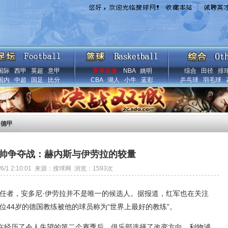
国际
西甲
英超
意甲
赛事直播
NBA
姚明
综合
田径
排
国内
中超
国足
比分
CBA
湖人
小牛
蓝彩
乒乓球
羽毛球
>
德甲
帅争夺战：赫内斯与伊劳拉的较量
6/6/1 2:10:01 来源：搜球网 浏览：
1593
次
继任者，安多尼·伊劳拉并不是唯一的候选人。据报道，红军也在关注
位44岁的德国教练被他的球员称为“世界上最好的教练”。
在经历了令人失望的第二个赛季后，俱乐部选择了改变方向。利物浦