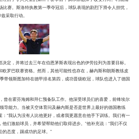
9场比赛。斯洛特执教第一季夺冠后，球队表现的剧烈下滑令人担忧，
华兹采取行动。
酷决定，并将过去三年在伯恩茅斯表现出色的伊劳拉列为首要目标。
和欧罗巴联赛资格。然而，其他可能性也存在，赫内斯和朗斯教练皮
赛季带领斯图加特在德甲排名第四，成功晋级欧冠，球队也进入了德国
加特，曾在霍芬海姆和拜仁预备队工作。他深受球员们的喜爱，前锋埃尔
的领导能力。当被天空体育问及赫内斯是否是世界上最好的德国教练
案：“我认为没有人比他更好，或者我更愿意在他手下训练。我们有一
，他们激励球员，并希望帮助他们取得进步。”他补充说：“我们不仅
松的态度，踢成功的足球。”