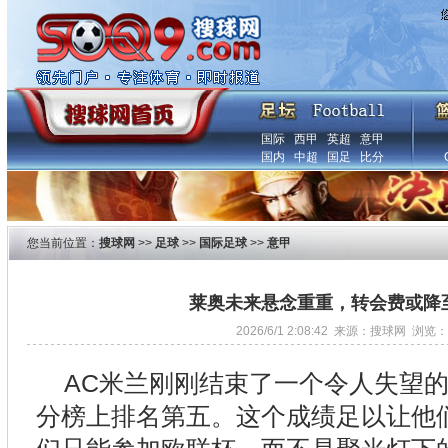
国际
西甲
英超
意甲
国内
中超
国足
比分
您当前位置：
搜球网
>>
足球
>>
国际足球
>>
意甲
莱奥未来悬念重重，转会费或降至
2026/6/1 2:08:42 来源：搜球网 浏览：
AC米兰刚刚结束了一个令人失望
分榜上排名第五。这个成绩足以让他