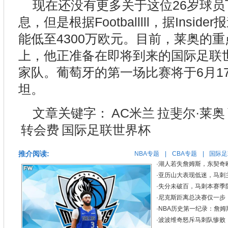
现在还没有更多关于这位26岁球
息，但是根据Footballlll，据Insi
能低至4300万欧元。目前，莱奥的
上，他正准备在即将到来的国际足联
家队。葡萄牙的第一场比赛将于6月1
坦。
文章关键字：
AC米兰
拉斐尔·莱奥
转会费
国际足联世界杯
推介阅读:
NBA专题
|
CBA专题
|
国际足
·
湖人若失詹姆斯，东契奇
·
亚历山大表现低迷，马刺
·
失分未破百，马刺本赛季
·
尼克斯距离总决赛仅一步，
·
NBA历史第一纪录：詹姆
·
波波维奇怒斥马刺队惨败