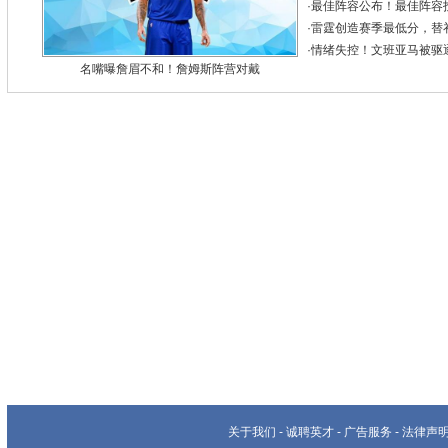
·
最佳阵容公布！最佳阵容
·
雷霆创造赛季最低分，替
·
情绪失控！文班亚马被驱
名嘴曝詹眉不和！詹姆斯阵营对戴
关于我们
-
诚聘英才
-
广告服务
-
法律声