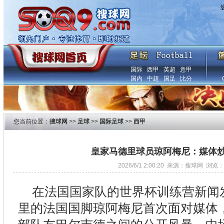
国际
西甲
英超
意甲
国内
中超
国足
比分
您当前位置：
搜球网
>>
足球
>>
国际足球
>>
西甲
皇家马德里球员琼阿梅尼：媒体
2026/6/1 2:00:20 来源：搜球网 浏览：
在法国国家队的世界杯训练营新闻
里的法国国脚琼阿梅尼首次面对媒体