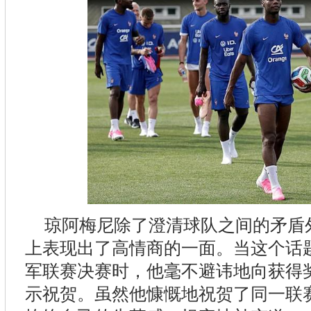
琼阿梅尼除了澄清球队之间的矛盾
上表现出了高情商的一面。当这个话
军联赛决赛时，他毫不避讳地向获得
示祝贺。虽然他慷慨地祝贺了同一联