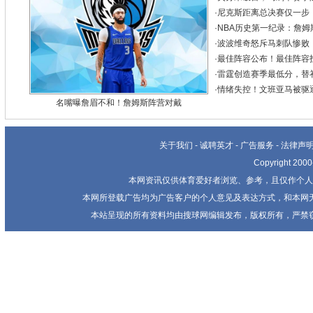
·
尼克斯距离总决赛仅一步，
·
NBA历史第一纪录：詹姆
·
波波维奇怒斥马刺队惨败
·
最佳阵容公布！最佳阵容
·
雷霆创造赛季最低分，替
·
情绪失控！文班亚马被驱
名嘴曝詹眉不和！詹姆斯阵营对戴
关于我们
-
诚聘英才
-
广告服务
-
法律声
Copyright 20
本网资讯仅供体育爱好者浏览、参考，且仅作个人
本网所登载广告均为广告客户的个人意见及表达方式，和本网
本站呈现的所有资料均由搜球网编辑发布，版权所有，严禁