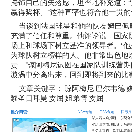
掩饰自己的失落感，坦率地补充道：
赢得奖杯。”这种直率也符合他一贯的
当谈到法国球星和他的队友姆巴佩
充满了信任和尊重。他评论说，国家
场上和球场下树立基准的领导者。“
为球队树立榜样的人。他非常出色地
责。”琼阿梅尼试图在国家队训练营
漩涡中分离出来，回到即将到来的比
文章关键字：
琼阿梅尼
巴尔韦德
黎圣日耳曼
委屈
姐弟情
委屈
推介阅读:
NBA专题
|
CBA专题
|
国际足
·
湖人若失詹姆斯，东契奇
·
亚历山大表现低迷，马刺
·
失分未破百，马刺本赛季