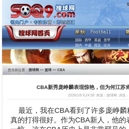
国际
西甲
英超
意甲
国内
中超
国足
比分
您当前位置：
搜球网
>>
篮球
>>
CBA
CBA新秀庞峥麟表现惊艳，但为何江苏
2026/1/9 9:24:58 来源：搜球网 浏览：
最近，我在CBA看到了许多庞峥
真的打得很好。作为CBA新人，他的