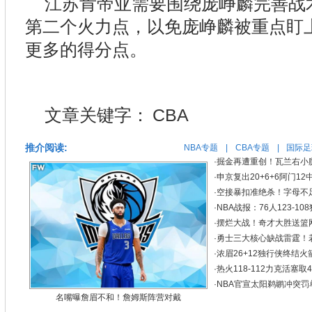
江苏肯帝亚需要围绕庞峥麟完善战
第二个火力点，以免庞峥麟被重点盯
更多的得分点。
文章关键字：
CBA
推介阅读:
NBA专题
|
CBA专题
|
国际足
·
掘金再遭重创！瓦兰右小
·
申京复出20+6+6阿门1
·
空接暴扣准绝杀！字母不足3
·
NBA战报：76人123-10
·
摆烂大战！奇才大胜送篮网3
·
勇士三大核心缺战雷霆！若
·
浓眉26+12独行侠终结火箭
·
热火118-112力克活塞
·
NBA官宣太阳鹈鹕冲突罚
名嘴曝詹眉不和！詹姆斯阵营对戴