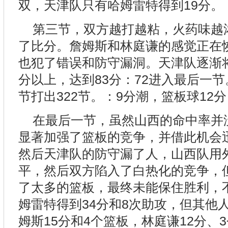
双，天津队只有哈姆雷特得到19分。
第三节，双方越打越粘，火药味越
了比分。詹姆斯和林庭谦的感觉正在
也犯了错误和防守漏洞。天津队逐渐将
分以上，达到83分：72进入最后一
节打出322节。：9分潮，篮板球12
在最后一节，虽然山西的命中率并
显著加强了篮板的竞争，并借此机会
然后天津队的防守漏了人，山西队用外
平，然后双方陷入了白热化的竞争，
了太多的篮板，最终未能保住胜利，
姆雷特得到34分和8次助攻，但其他
姆斯15分和4个篮板，林庭谦12分、