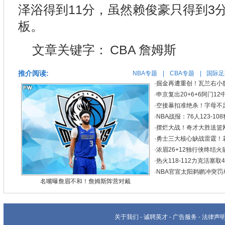
泽浴得到11分，虽然赖俊豪只得到3
板。
文章关键字：
CBA
詹姆斯
推介阅读:
NBA专题
|
CBA专题
|
国际足
·
掘金再遭重创！瓦兰右小
·
申京复出20+6+6阿门1
·
空接暴扣准绝杀！字母不足3
·
NBA战报：76人123-10
·
摆烂大战！奇才大胜送篮网3
·
勇士三大核心缺战雷霆！若
·
浓眉26+12独行侠终结火箭
·
热火118-112力克活塞
·
NBA官宣太阳鹈鹕冲突罚
名嘴曝詹眉不和！詹姆斯阵营对戴
关于我们
-
诚聘英才
-
广告服务
-
法律声