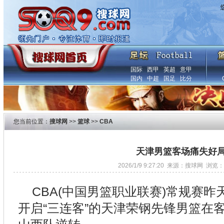
国际
西甲
英超
意甲
国内
中超
国足
比分
您当前位置：
搜球网
>>
篮球
>>
CBA
天津男篮客场痛失好
2026/1/9 9:27:20 来源：搜球网 浏览：
CBA(中国男篮职业联赛)常规赛昨
开启“三连客”的天津荣钢先锋男篮在客