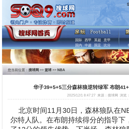
国际
西甲
英超
意甲
国内
中超
国足
比分
您当前位置：
搜球网
>>
篮球
>>
NBA
华子39+5+5三分森林狼逆转绿军 布朗41
2025/12/1 8:47:27 来源：搜球网 浏览
北京时间11月30日，森林狼队在N
尔特人队。在布朗持续得分的指导下