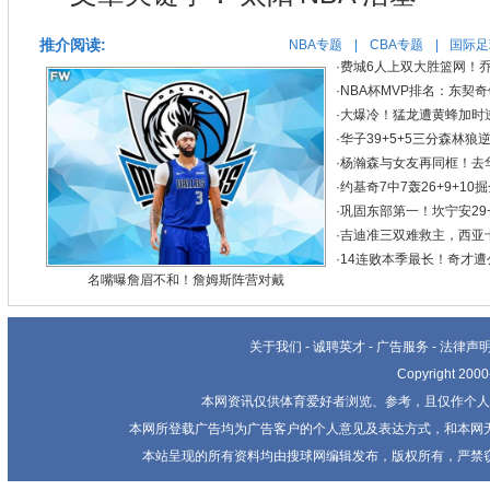
推介阅读:
NBA专题
|
CBA专题
|
国际足
·
费城6人上双大胜篮网！乔治
·
NBA杯MVP排名：东契
·
大爆冷！猛龙遭黄蜂加时逆
·
华子39+5+5三分森林狼逆
·
杨瀚森与女友再同框！去华
·
约基奇7中7轰26+9+1
·
巩固东部第一！坎宁安29+
·
吉迪准三双难救主，西亚卡姆
·
14连败本季最长！奇才遭公
名嘴曝詹眉不和！詹姆斯阵营对戴
关于我们
-
诚聘英才
-
广告服务
-
法律声
Copyright 20
本网资讯仅供体育爱好者浏览、参考，且仅作个人
本网所登载广告均为广告客户的个人意见及表达方式，和本网
本站呈现的所有资料均由搜球网编辑发布，版权所有，严禁