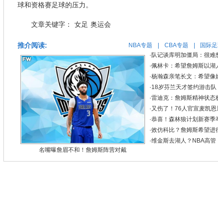
球和资格赛足球的压力。
文章关键字：
女足
奥运会
推介阅读:
NBA专题
|
CBA专题
|
国际足
·
队记谈库明加僵局：很难
·
佩林卡：希望詹姆斯以湖
·
杨瀚森亲笔长文：希望像
·
18岁芬兰天才签约游击队！
·
雷迪克：詹姆斯精神状态极
·
又伤了！76人官宣麦凯恩
·
恭喜！森林狼计划新赛季举
·
效仿科比？詹姆斯希望进
·
维金斯去湖人？NBA高
名嘴曝詹眉不和！詹姆斯阵营对戴