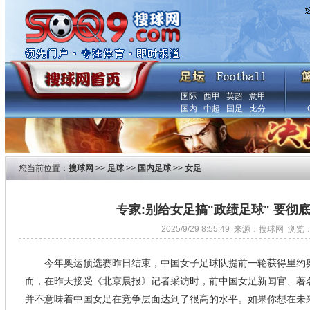
国际
西甲
英超
意甲
国内
中超
国足
比分
您当前位置：
搜球网
>>
足球
>>
国内足球
>>
女足
专家:别给女足搞"政绩足球" 要彻
2025/9/29 8:55:49 来源：搜球网 浏览
今年奥运预选赛昨日结束，中国女子足球队提前一轮获得里约
而，在昨天接受《北京晨报》记者采访时，前中国女足新闻官、著
并不意味着中国女足在竞争层面达到了很高的水平。如果你想在未