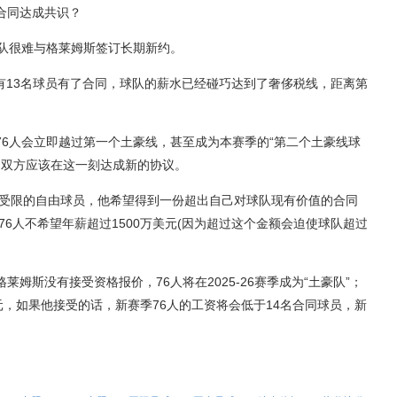
合同达成共识？
人队很难与格莱姆斯签订长期新约。
已经有13名球员有了合同，球队的薪水已经碰巧达到了奢侈税线，距离第
76人会立即越过第一个土豪线，甚至成为本赛季的“第二个土豪线球
，双方应该在这一刻达成新的协议。
他受限的自由球员，他希望得到一份超出自己对球队现有价值的合同
76人不希望年薪超过1500万美元(因为超过这个金额会迫使球队超过
姆斯没有接受资格报价，76人将在2025-26赛季成为“土豪队”；
元，如果他接受的话，新赛季76人的工资将会低于14名合同球员，新