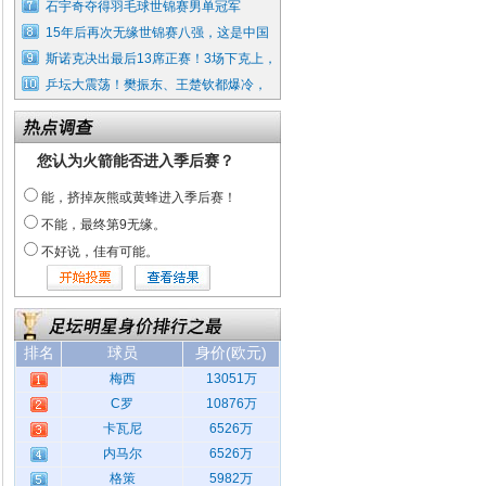
石宇奇夺得羽毛球世锦赛男单冠军
15年后再次无缘世锦赛八强，这是中国
斯诺克决出最后13席正赛！3场下克上，
乒坛大震荡！樊振东、王楚钦都爆冷，
您认为火箭能否进入季后赛？
能，挤掉灰熊或黄蜂进入季后赛！
不能，最终第9无缘。
不好说，佳有可能。
排名
球员
身价(欧元)
梅西
13051万
C罗
10876万
卡瓦尼
6526万
内马尔
6526万
格策
5982万