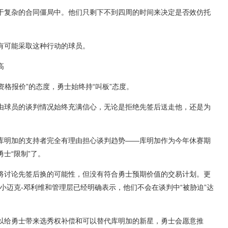
于复杂的合同僵局中。他们只剩下不到四周的时间来决定是否效仿托
有可能采取这种行动的球员。
高
资格报价”的态度，勇士始终持“叫板”态度。
由球员的谈判情况始终充满信心，无论是拒绝先签后送走他，还是为
库明加的支持者完全有理由担心谈判趋势——库明加作为今年休赛期
士“限制”了。
将讨论先签后换的可能性，但没有符合勇士预期价值的交易计划。更
小迈克-邓利维和管理层已经明确表示，他们不会在谈判中“被胁迫”达
以给勇士带来选秀权补偿和可以替代库明加的新星，勇士会愿意推