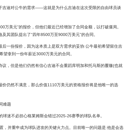
于吉迪对公牛的需求——这就是为什么吉迪在这次受限的自由球员谈
。
000万美元”的报价，但他们最近已经增加了合同金额，以打破僵局。
其团队提出了“四年8500万至9000万美元”的合同。
最后一份报价，因为这本质上是双方需求的妥协:公牛最初希望留住吉
希望拿到一份年薪近3000万美元的合同。
协议，但是他们仍然有信心吉迪不会重蹈库明加和托马斯的覆辙(也就
价仍然不满意，那么价值1110万美元的资格报价将是他唯一的选
同难题
的球迷不必担心格莱姆斯会错过2025-26赛季的球队名单。
位置，并重申成为球队进攻的关键火力点。目前唯一的问题是:他是会选