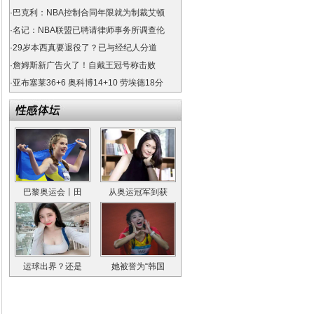
·
巴克利：NBA控制合同年限就为制裁艾顿
·
名记：NBA联盟已聘请律师事务所调查伦
·
29岁本西真要退役了？已与经纪人分道
·
詹姆斯新广告火了！自戴王冠号称击败
·
亚布塞莱36+6 奥科博14+10 劳埃德18分
巴黎奥运会丨田
从奥运冠军到获
运球出界？还是
她被誉为“韩国