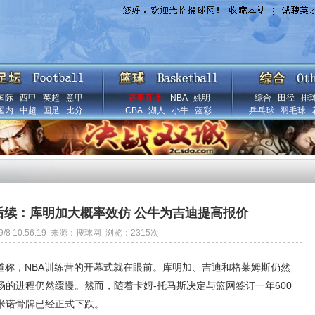
国际
西甲
英超
意甲
赛事直播
NBA
姚明
综合
田径
排
国内
中超
国足
比分
CBA
湖人
小牛
蓝彩
乒乓球
羽毛球
万后续：库明加大概率效仿 公牛为吉迪提高报价
/9/8 10:56:19 来源：搜球网 浏览：
2315
次
l报道称，NBA训练营的开幕式就在眼前。库明加、吉迪和格莱姆斯仍然
的进程仍然缓慢。然而，随着卡姆-托马斯决定与篮网签订一年600
米诺骨牌已经正式下跌。