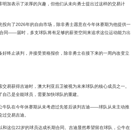
库明加表示了浓厚的兴趣，但他们从未向勇士提出过这样的交易计
光投向了2026年的自由市场，除非勇士愿意在今年休赛期为他提供一
的长期合同——届时，多支球队将有足够的薪资空间来追求这位运动能力出
备好终止谈判，并接受资格报价，除非勇士在接下来的一周内改变立
。
索交易获得吉迪时，澳大利亚后卫被视为未来球队的核心成员之一。
了自己是全能球员，需要加快球队的重建。
公牛队在今年休赛期从未考虑过先签后谈判吉迪——球队从未主动推
论过交易吉迪。
以和这位22岁的球员达成长期合同。吉迪显然希望留在球队，公牛在