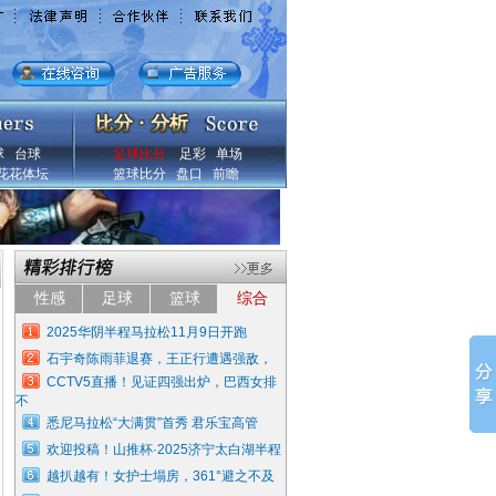
球
台球
足球比分
足彩
单场
花花体坛
篮球比分
盘口
前瞻
性感
足球
篮球
综合
2025华阴半程马拉松11月9日开跑
石宇奇陈雨菲退赛，王正行遭遇强敌，
CCTV5直播！见证四强出炉，巴西女排
不
悉尼马拉松“大满贯”首秀 君乐宝高管
欢迎投稿！山推杯·2025济宁太白湖半程
越扒越有！女护士塌房，361°避之不及