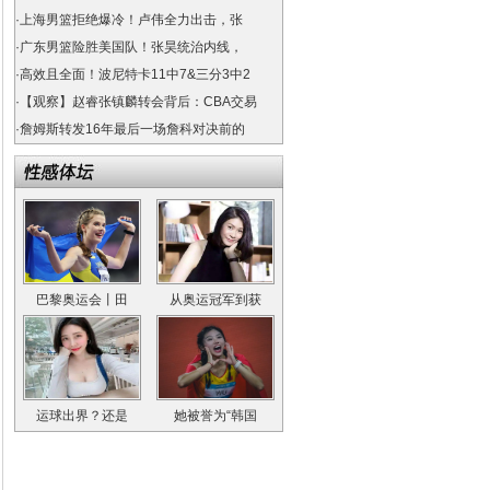
·
上海男篮拒绝爆冷！卢伟全力出击，张
·
广东男篮险胜美国队！张昊统治内线，
·
高效且全面！波尼特卡11中7&三分3中2
·
【观察】赵睿张镇麟转会背后：CBA交易
·
詹姆斯转发16年最后一场詹科对决前的
巴黎奥运会丨田
从奥运冠军到获
运球出界？还是
她被誉为“韩国