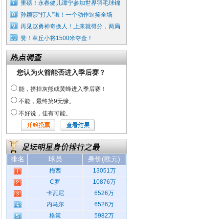
重磅！永春健儿谭宁参加世界羽毛球锦
孙颖莎“打人”啦！一个动作逗笑全场
再见赵勇神奇换人！上来就得分，两局
赞！章丘小将1500米夺金！
您认为火箭能否进入季后赛？
能，挤掉灰熊或黄蜂进入季后赛！
不能，最终第9无缘。
不好说，佳有可能。
排名
球员
身价(欧元)
梅西
13051万
C罗
10876万
卡瓦尼
6526万
内马尔
6526万
格策
5982万