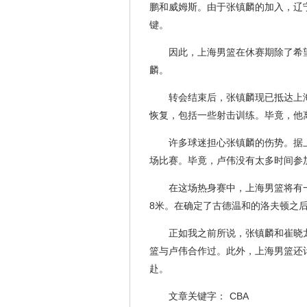
鹏和威姆斯。由于张镇麟的加入，辽
键。
因此，上海男篮在休赛期除了希
麟。
转会结束后，张镇麟现已抵达上
恢复，包括一些射击训练。毕竟，他
许多球迷担心张镇麟的伤势。据
场比赛。毕竟，卢伟没有太多时间参
在这场热身赛中，上海男篮将有
8米。在确定了古德温和的洛夫顿之
正如我之前所说，张镇麟和崔晓
篮与卢伟合作过。此外，上海男篮还
赴。
文章关键字：
CBA