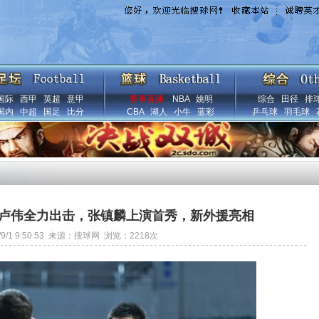
国际
西甲
英超
意甲
赛事直播
NBA
姚明
综合
田径
排
国内
中超
国足
比分
CBA
湖人
小牛
蓝彩
乒乓球
羽毛球
卢伟全力出击，张镇麟上演首秀，新外援亮相
5/9/1 9:50:53 来源：搜球网 浏览：
2218
次