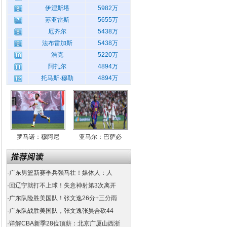
伊涅斯塔
5982万
苏亚雷斯
5655万
厄齐尔
5438万
法布雷加斯
5438万
浩克
5220万
阿扎尔
4894万
托马斯·穆勒
4894万
罗马诺：穆阿尼
亚马尔：巴萨必
·
广东男篮新赛季兵强马壮！媒体人：人
·
回辽宁就打不上球！失意神射第3次离开
·
广东队险胜美国队！张文逸26分+三分雨
·
广东队战胜美国队，张文逸张昊合砍44
·
详解CBA新季28位顶薪：北京广厦山西浙