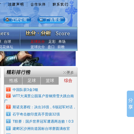
球
台球
足球比分
足彩
单场
花花体坛
篮球比分
盘口
前瞻
性感
足球
篮球
综合
中国队获3金3银
WTT大满贯公园落户首钢滑雪大跳台南
广
斯诺克赛程：决出16强，6场冠军对话，
石宇奇击败印度高手晋级32强
T联赛：国乒世界冠军遭遇两连败！0:3
建邺区沙洲街道国标台球赛圆满收官