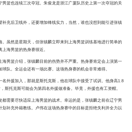
宁男篮也连续三次夺冠。朱俊龙是浙江广厦队历史上第一次夺冠的关
望补充后卫线外，还要增加锋线实力，当然，谁也没想到能引进张镇
海。虽然是星期天，但张镇麟立即来到上海男篮训练基地进行简单的
离上海男篮的热身赛很近。
上海男篮介绍，张镇麟目前的伤势并不严重。热身赛肯定会上演第一
加球队。全运会还有一场比赛。这场热身赛的机会非常难得。
一名外援加入，那就是斯托克斯，他在球队中接受了试训。他身高1.8
后，斯托克斯可能会为第四名外援做准备。毕竟，外援也有工资帽。
龙都需要尽快适应上海男篮的战术。幸运的是，张镇麟之前在辽宁男
计划补充外籍教练。卢伟在这场热身赛中的目标是拒绝失利并全力以