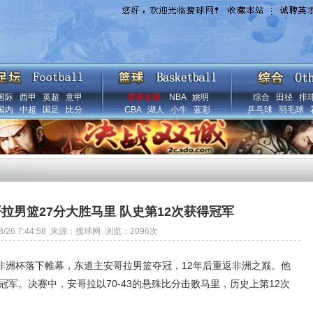
国际
西甲
英超
意甲
赛事直播
NBA
姚明
综合
田径
排
国内
中超
国足
比分
CBA
湖人
小牛
蓝彩
乒乓球
羽毛球
拉男篮27分大胜马里 队史第12次获得冠军
/8/26 7:44:58 来源：搜球网 浏览：
2096
次
男篮非洲杯落下帷幕，东道主安哥拉男篮夺冠，12年后重返非洲之巅。他
冠军。决赛中，安哥拉以70-43的悬殊比分击败马里，历史上第12次