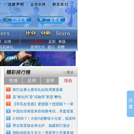
球
台球
足球比分
足彩
单场
花花体坛
篮球比分
盘口
前瞻
性感
足球
篮球
综合
斯巴达勇士赛崇礼站双周赛落幕
是“催化剂”是“试验田”更是“孵化
【羽毛友里惠】爱团圆？想团圆？一辈
中国女排将迎来世锦赛考试，李盈莹复
2-6到6-7！火箭4连鞭缩小分差，或逆转
男女双晋级名单出炉，福建双打退步，
国际排联发文关注！李盈莹公开康复细