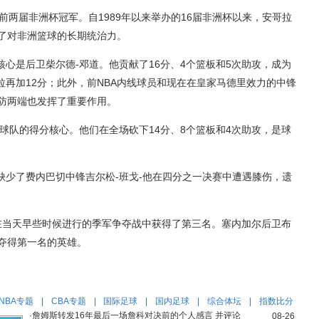
获得了前两届非洲杯冠军。自1989年以来举办的16届非洲杯以来，安哥拉
现了对非洲篮球的长期统治力。
心是后卫柴尔德-邓道。他贡献了16分、4个篮板和5次助攻，成为
再加12分；此外，前NBA内线球员和现在在皇家马德里效力的中锋
攻防两端也发挥了重要作用。
球队的得分核心。他们在全场砍下14分、8个篮板和4次助攻，是球
缺少了费内巴切中锋吉尔松-班戈-他在四分之一决赛中遭遇膝伤，遗
，在当天早些时候进行的季军争夺战中获得了第三名。塞内加尔后卫布
队夺得第一名的英雄。
NBA专题
|
CBA专题
|
国际足球
|
国内足球
|
综合体坛
|
指数比分
·
詹姆斯转发16年最后一场詹科对决前的个人感言 并评论
08-26