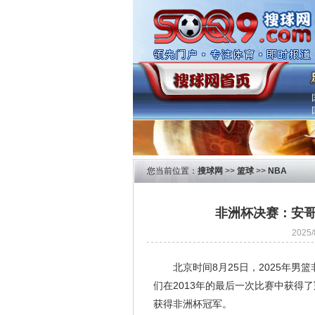
您当前位置：
搜球网
>>
篮球
>>
NBA
非洲杯决赛：安哥
2025
北京时间8月25日，2025年
们在2013年的最后一次比赛中获得了
获得非洲杯冠军。