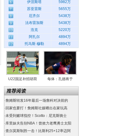
伊涅斯塔
5982万
苏亚雷斯
5655万
厄齐尔
5438万
法布雷加斯
5438万
浩克
5220万
阿扎尔
4894万
托马斯·穆勒
4894万
U22国足补招胡荷
每体：孔德将于
·
詹姆斯转发16年最后一场詹科对决前的
·
回家也要打！詹姆斯社媒晒出在家玩高
·
未受到赌球指控！Scotto：尼克斯骑士
·
库里妹夫告别NBA！曾效力老鹰勇士太阳
·
查尔莫斯制胜一击！比斯利25+12率迈阿