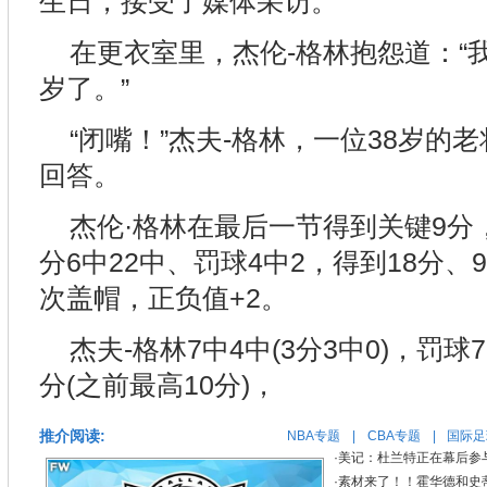
生日，接受了媒体采访。
在更衣室里，杰伦-格林抱怨道：“
岁了。”
“闭嘴！”杰夫-格林，一位38岁的
回答。
杰伦·格林在最后一节得到关键9分，
分6中22中、罚球4中2，得到18分、
次盖帽，正负值+2。
杰夫-格林7中4中(3分3中0)，罚球
分(之前最高10分)，
推介阅读:
NBA专题
|
CBA专题
|
国际足
·
美记：杜兰特正在幕后参
·
素材来了！！霍华德和史