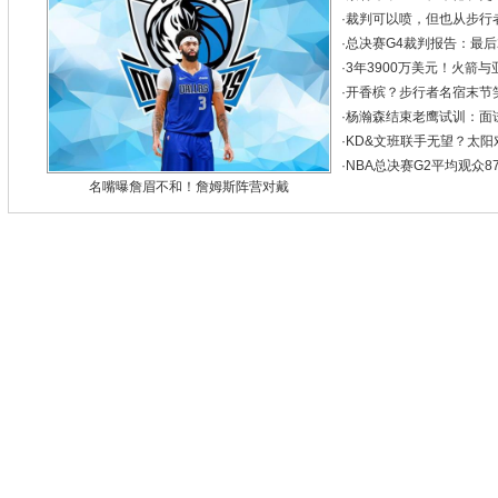
·
裁判可以喷，但也从步行
·
总决赛G4裁判报告：最后
·
3年3900万美元！火箭与
·
开香槟？步行者名宿末节
·
杨瀚森结束老鹰试训：面试
·
KD&文班联手无望？太
·
NBA总决赛G2平均观众8
名嘴曝詹眉不和！詹姆斯阵营对戴