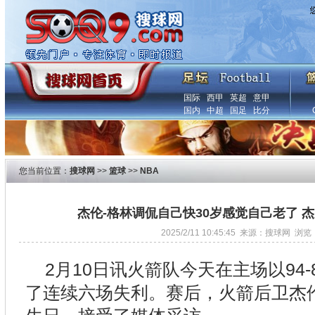
国际
西甲
英超
意甲
国内
中超
国足
比分
您当前位置：
搜球网
>>
篮球
>>
NBA
杰伦-格林调侃自己快30岁感觉自己老了 
2025/2/11 10:45:45 来源：搜球网 浏览
2月10日讯火箭队今天在主场以94
了连续六场失利。赛后，火箭后卫杰伦