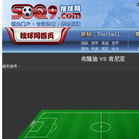
国际
西甲
英超
意甲
国内
中超
国足
比分
布隆迪 VS 肯尼亚
相关信号：