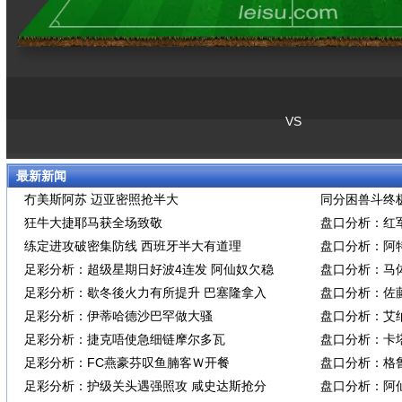
最新新闻
冇美斯阿苏 迈亚密照抢半大
同分困兽斗终
狂牛大捷耶马获全场致敬
盘口分析：红
练定进攻破密集防线 西班牙半大有道理
盘口分析：阿
足彩分析：超级星期日好波4连发 阿仙奴欠稳
盘口分析：马
足彩分析：歇冬後火力有所提升 巴塞隆拿入
盘口分析：佐藤
足彩分析：伊蒂哈德沙巴罕做大骚
盘口分析：艾
足彩分析：捷克唔使急细链摩尔多瓦
盘口分析：卡
足彩分析：FC燕豪芬叹鱼腩客Ｗ开餐
盘口分析：格
足彩分析：护级关头遇强照攻 咸史达斯抢分
盘口分析：阿