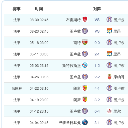
赛事
时间
对阵
布雷斯特
VS
图卢兹
法甲
08-30 02:45
图卢兹
VS
里昂
法甲
08-23 02:45
南特
0-0
图卢兹
法甲
05-18 03:00
图卢兹
2-1
里昂
法甲
05-11 03:00
斯特拉斯堡
1-2
图卢兹
法甲
05-03 23:15
图卢兹
2-2
摩纳哥
法甲
04-26 03:05
朗斯
4-1
图卢兹
法国杯
04-22 03:10
朗斯
3-2
图卢兹
法甲
04-19 23:00
图卢兹
0-4
里尔
法甲
04-12 23:15
巴黎圣日耳曼
3-1
图卢兹
法甲
04-04 02:45