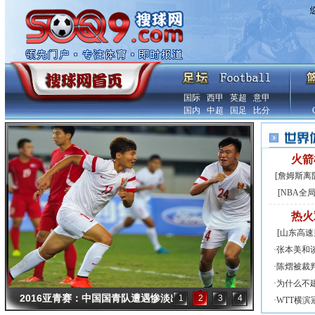
国际
西甲
英超
意甲
国内
中超
国足
比分
火箭
[
詹姆斯离
[
NBA全局
热火
[
山东高速
·
张本美和
·
陈熠被裁
·
为什么不
2016亚青赛：中国国青队遭遇惨淡出
1
2
3
4
·
WTT横
局