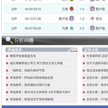
兰斯
1-0
图卢兹
法甲
04-20 23:15
图卢兹
1-2
里尔
法甲
04-13 01:00
马赛
3-2
图卢兹
法甲
04-07 02:45
葡萄牙轮换细盘吉兆
冇美斯阿苏 迈
迪比弗爆誓做士哥王 荷兰抢攻主演入球骚
狂牛大捷耶马获
「稳阵派」拍跳丹麦好守细
练定进攻破密集
单场推荐：阿仙奴识留放细盘起筷
足彩分析：超级
单场推荐：国米撼祖记细均力敌
足彩分析：歇冬
单场推荐：新兵对办主帅有料 A米升呢碌卡抢W
足彩分析：捷克
单场推荐：斯洛伐克守强攻弱献细
足彩分析：FC