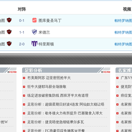
对阵
视频
纳图
0-1
图库曼圣马丁
帕特罗纳
纳图
1-1
米德兰
帕特罗纳
纳图
2-0
特里斯顿
帕特罗纳
冇美斯阿苏 迈亚密照抢半大
广东V
狂牛大捷耶马获全场致敬
捷克防
练定进攻破密集防线 西班牙半大有道理
癌症复
足彩分析：超级星期日好波4连发 阿仙奴欠稳让唔
名家推
足彩分析：歇冬後火力有所提升 巴塞隆拿入球大
名家推
卡抢W
足彩分析：捷克唔使急细链摩尔多瓦
名家推
足彩分析：FC燕豪芬叹鱼腩客Ｗ开餐
名家推