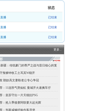
状态
图直播
已结束
图直播
已结束
图直播
已结束
更多...
S新疆：传统豪门的尊严之战与昔日核心的复
守曳够钟收工土耳其W稳开
发 朗奴高文妻盼老公专心争冠
荐：11连胜气势如虹 曼城开火速擒车仔
荐：皇苏守出一片天细抗PSG
荐：抢入季後赛阿联要大起光辉
荐：韦斯咸够经验作客寻堡