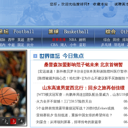
国际
西甲
英超
意甲
赛事直播
NBA
姚明
综合
田径
排
国内
中超
国足
比分
CBA
湖人
小牛
蓝彩
乒乓球
羽毛球
桑普森加盟影响范子铭未来 北京首钢暂
[
宏远速递！新外教贝罗卡尔全
][
张本美和谈陈熠叫医疗暂停:
[
陈熠被裁判搞心态！给红牌+
][
为什么不建议新手买旗舰拍
山东高速男篮西北行：回乡之旅再创佳绩
[
WTT横滨冠军赛：向鹏单局连
][
团队配合显威力，山东U19
·
火力全开不留憾！三门59:57险胜天台
08
·
5个金牌表情泄露羽量级冠军战？20胜0负Evloev或挑
08
·
亚锦赛前夕 告别低迷，重振中国女排的希望何在？
08
2
3
4
·
刘晏含：从球场到屏幕，排球传奇的新篇章
08