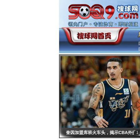
奎因加盟库班火车头，揭示CBA外援
1
新趋