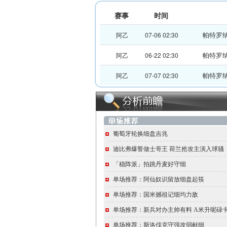
赛事
时间
帕特罗
阿乙
07-06 02:30
帕特罗
阿乙
06-22 02:30
帕特罗
阿乙
07-07 02:30
葡萄牙轮换细盘吉兆
迪比弗爆誓做士哥王 荷兰抢攻主演入球骚
「稳阵派」拍跳丹麦好守细
单场推荐：阿仙奴识留放细盘起筷
单场推荐：国米撼祖记细均力敌
单场推荐：新兵对办主帅有料 A米升呢碌
单场推荐：斯洛伐克守强攻弱献细