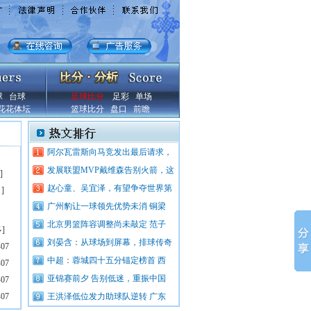
球
台球
足球比分
足彩
单场
花花体坛
篮球比分
盘口
前瞻
阿尔瓦雷斯向马竞发出最后请求，
发展联盟MVP戴维森告别火箭，这
]
赵心童、吴宜泽，有望争夺世界第
？
]
广州豹让一球领先优势未消 铜梁
北京男篮阵容调整尚未敲定 范子
多
]
刘晏含：从球场到屏幕，排球传奇
-07
中超：蓉城四十五分锚定榜首 西
-07
亚锦赛前夕 告别低迷，重振中国
-07
-07
王洪泽低位发力助球队逆转 广东