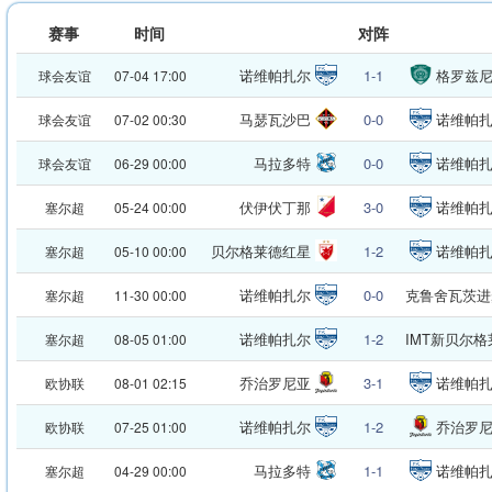
赛事
时间
对阵
诺维帕扎尔
1-1
格罗兹
球会友谊
07-04 17:00
马瑟瓦沙巴
0-0
诺维帕
球会友谊
07-02 00:30
马拉多特
0-0
诺维帕
球会友谊
06-29 00:00
伏伊伏丁那
3-0
诺维帕
塞尔超
05-24 00:00
贝尔格莱德红星
1-2
诺维帕
塞尔超
05-10 00:00
诺维帕扎尔
0-0
克鲁舍瓦茨进
塞尔超
11-30 00:00
诺维帕扎尔
1-2
IMT新贝尔格
塞尔超
08-05 01:00
乔治罗尼亚
3-1
诺维帕
欧协联
08-01 02:15
诺维帕扎尔
1-2
乔治罗
欧协联
07-25 01:00
马拉多特
1-1
诺维帕
塞尔超
04-29 00:00