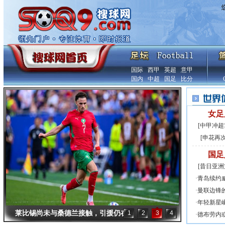
国际
西甲
英超
意甲
国内
中超
国足
比分
女足
[
中甲冲超
[
申花再次
国足
[
昔日亚洲
·
青岛续约
·
曼联边锋
·
年轻新星
莱比锡尚未与桑德兰接触，引援仍在
1
2
3
4
·
德布劳内
洽谈