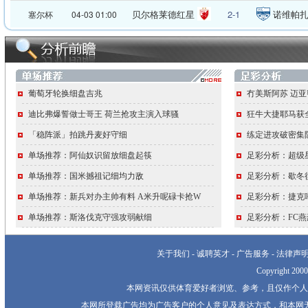
贝尔格莱德红星
2-1
诺维帕
塞尔杯
04-03 01:00
葡萄牙轮换细盘吉兆
冇美斯阿苏 迈
迪比弗爆誓做士哥王 荷兰抢攻主演入球骚
狂牛大捷耶马获
「稳阵派」拍跳丹麦好守细
练定进攻破密集
单场推荐：阿仙奴识留放细盘起筷
足彩分析：超级
单场推荐：国米撼祖记细均力敌
足彩分析：歇冬
单场推荐：新兵对办主帅有料 A米升呢碌卡抢W
足彩分析：捷克
单场推荐：斯洛伐克守强攻弱献细
足彩分析：FC
关于我们
-
诚聘英才
-
广告服务
-
法律声
Copyright 20
本网资讯仅供体育爱好者浏览、参考，且仅作个人
本网所登载广告均为广告客户的个人意见及表达方式，和本网