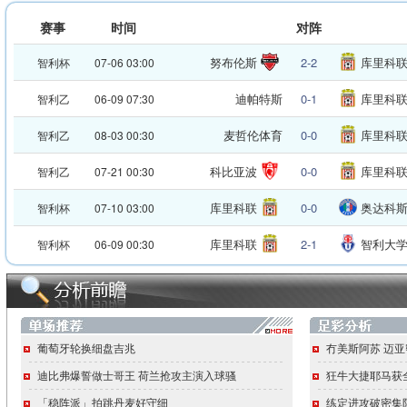
赛事
时间
对阵
努布伦斯
2-2
库里科
智利杯
07-06 03:00
迪帕特斯
0-1
库里科
智利乙
06-09 07:30
麦哲伦体育
0-0
库里科
智利乙
08-03 00:30
科比亚波
0-0
库里科
智利乙
07-21 00:30
库里科联
0-0
奥达科
智利杯
07-10 03:00
库里科联
2-1
智利大
智利杯
06-09 00:30
葡萄牙轮换细盘吉兆
冇美斯阿苏 迈
迪比弗爆誓做士哥王 荷兰抢攻主演入球骚
狂牛大捷耶马获
「稳阵派」拍跳丹麦好守细
练定进攻破密集