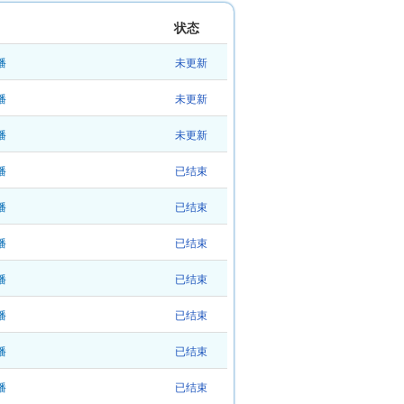
状态
播
未更新
播
未更新
播
未更新
播
已结束
播
已结束
播
已结束
播
已结束
播
已结束
播
已结束
播
已结束