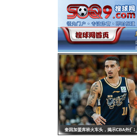
青岛续约威瑟斯庞希望坚定，外援策
1
略再