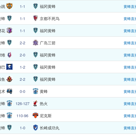
心跳
1-1
福冈黄蜂
黄蜂直
黄蜂
1-1
京都不死鸟
黄蜂直
樱花
1-1
福冈黄蜂
黄蜂直
黄蜂
2-2
广岛三箭
黄蜂直
绿雉
2-0
福冈黄蜂
黄蜂直
钢巴
1-2
福冈黄蜂
黄蜂直
鲸鱼
2-2
福冈黄蜂
黄蜂直
魔术
0-0
黄蜂
黄蜂直
黄蜂
126-127
热火
黄蜂直
黄蜂
110-96
尼克斯
黄蜂直
黄蜂
1-0
长崎成功丸
黄蜂直