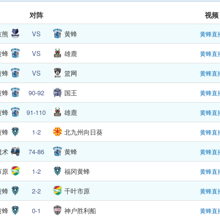
对阵
视频
灰熊
VS
黄蜂
黄蜂直
黄蜂
VS
雄鹿
黄蜂直
黄蜂
VS
篮网
黄蜂直
黄蜂
90-92
国王
黄蜂直
黄蜂
91-110
雄鹿
黄蜂直
黄蜂
1-2
北九州向日葵
黄蜂直
魔术
74-86
黄蜂
黄蜂直
市原
1-2
福冈黄蜂
黄蜂直
黄蜂
2-2
千叶市原
黄蜂直
黄蜂
0-1
神户胜利船
黄蜂直