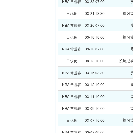
NBA 常规赛
03-22 07:00
福冈
日职联
03-21 13:30
NBA 常规赛
03-20 07:00
福冈
日职联
03-18 18:00
NBA 常规赛
03-18 07:00
长崎成
日职联
03-15 13:00
NBA 常规赛
03-15 03:30
NBA 常规赛
03-12 10:00
NBA 常规赛
03-11 10:00
NBA 常规赛
03-09 10:00
福冈
日职联
03-07 15:00
NBA 常规赛
03-07 08:00