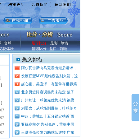
球
台球
足球比分
足彩
单场
花花体坛
篮球比分
盘口
前瞻
阿尔瓦雷斯向马竞发出最后请求，
发展联盟MVP戴维森告别火箭，这
]
赵心童、吴宜泽，有望争夺世界第
？
]
北京男篮阵容调整尚未敲定 范子
广州豹让一球领先优势未消 铜梁
多
]
刘晏含：从球场到屏幕，排球传奇
-07
中超：蓉城四十五分锚定榜首 西
-07
亚锦赛前夕 告别低迷，重振中国
-07
-07
王洪泽低位发力助球队逆转 广东