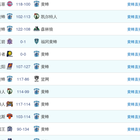
活塞
118-100
黄蜂
黄蜂直
黄蜂
102-113
凯尔特人
黄蜂直
黄蜂
122-108
森林狼
黄蜂直
三箭
0-1
福冈黄蜂
黄蜂直
行者
0-0
黄蜂
黄蜂直
太阳
107-127
黄蜂
黄蜂直
黄蜂
117-86
篮网
黄蜂直
特人
114-99
黄蜂
黄蜂直
6人
117-114
黄蜂
黄蜂直
克斯
103-114
黄蜂
黄蜂直
国王
90-134
黄蜂
黄蜂直