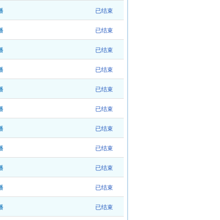
播
已结束
播
已结束
播
已结束
播
已结束
播
已结束
播
已结束
播
已结束
播
已结束
播
已结束
播
已结束
播
已结束