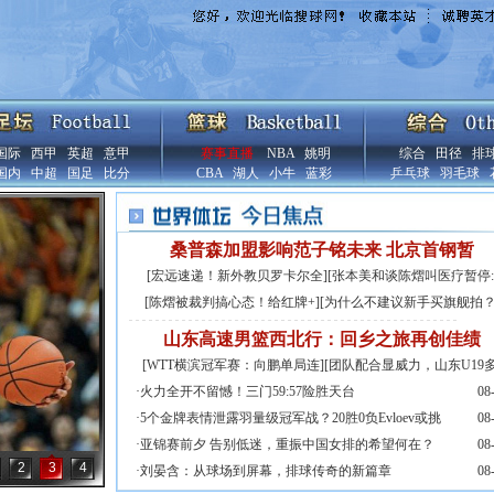
国际
西甲
英超
意甲
赛事直播
NBA
姚明
综合
田径
排
国内
中超
国足
比分
CBA
湖人
小牛
蓝彩
乒乓球
羽毛球
桑普森加盟影响范子铭未来 北京首钢暂
[
宏远速递！新外教贝罗卡尔全
][
张本美和谈陈熠叫医疗暂停:
[
陈熠被裁判搞心态！给红牌+
][
为什么不建议新手买旗舰拍
山东高速男篮西北行：回乡之旅再创佳绩
[
WTT横滨冠军赛：向鹏单局连
][
团队配合显威力，山东U19
·
火力全开不留憾！三门59:57险胜天台
08
·
5个金牌表情泄露羽量级冠军战？20胜0负Evloev或挑
08
·
亚锦赛前夕 告别低迷，重振中国女排的希望何在？
08
2
3
4
·
刘晏含：从球场到屏幕，排球传奇的新篇章
08