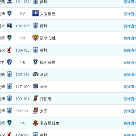
灰熊
101-124
黄蜂
黄蜂直
黄蜂
2-2
大阪钢巴
黄蜂直
魔术
102-125
黄蜂
黄蜂直
黄蜂
1-1
清水心跳
黄蜂直
热火
106-135
黄蜂
黄蜂直
功丸
1-0
福冈黄蜂
黄蜂直
黄蜂
102-115
马刺
黄蜂直
黄蜂
117-109
国王
黄蜂直
黄蜂
103-101
开拓者
黄蜂直
黄蜂
99-111
太阳
黄蜂直
黄蜂
1-5
名古屋鲸鱼
黄蜂直
热火
128-120
黄蜂
黄蜂直