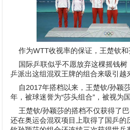
作为WTT收视率的保证，王楚钦和
国际乒联似乎不愿放弃这棵摇钱树
乒派出这组混双王牌的组合来吸引越
自2017年搭档以来，王楚钦/孙
年，被球迷誉为“莎头组合”，被视为国
王楚钦/孙颖莎的搭档不仅获得了
还在奥运会混双项目上取得了国乒的
钦孙颖莎的组合还连续三次获得世乒