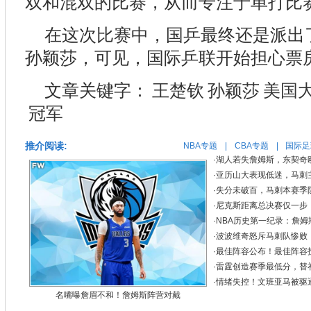
双和混双的比赛，从而专注于单打比
在这次比赛中，国乒最终还是派出
孙颖莎，可见，国际乒联开始担心票
文章关键字：
王楚钦
孙颖莎
美国
冠军
推介阅读:
NBA专题
|
CBA专题
|
国际足
·
湖人若失詹姆斯，东契奇
·
亚历山大表现低迷，马刺
·
失分未破百，马刺本赛季
·
尼克斯距离总决赛仅一步，
·
NBA历史第一纪录：詹姆
·
波波维奇怒斥马刺队惨败
·
最佳阵容公布！最佳阵容
·
雷霆创造赛季最低分，替
·
情绪失控！文班亚马被驱
名嘴曝詹眉不和！詹姆斯阵营对戴