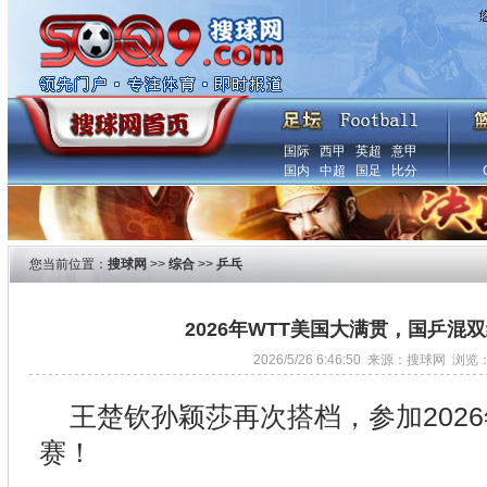
国际
西甲
英超
意甲
国内
中超
国足
比分
您当前位置：
搜球网
>>
综合
>>
乒乓
2026年WTT美国大满贯，国乒混
2026/5/26 6:46:50 来源：搜球网 浏览
王楚钦孙颖莎再次搭档，参加202
赛！