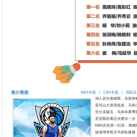
推介阅读:
NBA专题
|
CBA专题
|
国际足
·
湖人若失詹姆斯，东契奇
·
亚历山大表现低迷，马刺
·
失分未破百，马刺本赛季
·
尼克斯距离总决赛仅一步，
·
NBA历史第一纪录：詹姆
·
波波维奇怒斥马刺队惨败