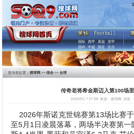
国际
西甲
英超
意甲
国内
中超
国足
比分
您当前位置：
搜球网
>>
综合
>>
台球
传奇老将希金斯迈入第100场
2026/5/1 7:57:09 来源：搜球网 浏览：
2026年斯诺克世锦赛第13场比赛
至5月1日凌晨落幕，两场半决赛第一