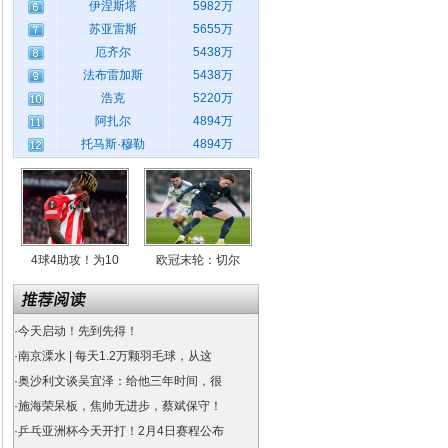
伊涅斯塔
5982万
苏亚雷斯
5655万
厄齐尔
5438万
法布雷加斯
5438万
浩克
5220万
阿扎尔
4894万
托马斯·穆勒
4894万
4球4助攻！为10
欧冠末轮：切尔
·
今天启动！先到先得！
·
南京溧水 | 每天1.2万颗羽毛球，从这
·
奥沙利文谈吴宜泽：给他三年时间，很
·
施海荣呆板，焦帅无进步，蔡斌保守！
·
乒乓亚洲杯今天开打！2月4日赛程公布