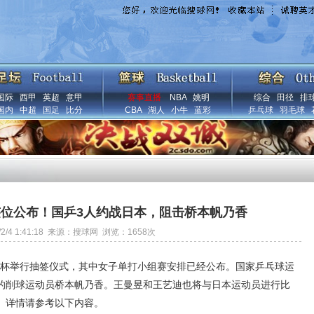
国际
西甲
英超
意甲
赛事直播
NBA
姚明
综合
田径
排
国内
中超
国足
比分
CBA
湖人
小牛
蓝彩
乒乓球
羽毛球
位公布！国乒3人约战日本，阻击桥本帆乃香
6/2/4 1:41:18 来源：搜球网 浏览：
1658
次
亚洲杯举行抽签仪式，其中女子单打小组赛安排已经公布。国家乒乓球运
的削球运动员桥本帆乃香。王曼昱和王艺迪也将与日本运动员进行比
。详情请参考以下内容。