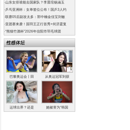
·
山东女排谁能去国家队？李晨瑄杨涵玉
·
乒乓亚洲杯：女单签位公布！国乒3人约
·
联赛05后副攻太多：郭中楠金佳宝刘敏
·
亚团赛来袭！国羽王正行首秀+何济霆复
·
“熊猫竹酒杯”2026年信阳市羽毛球团
巴黎奥运会丨田
从奥运冠军到获
运球出界？还是
她被誉为“韩国