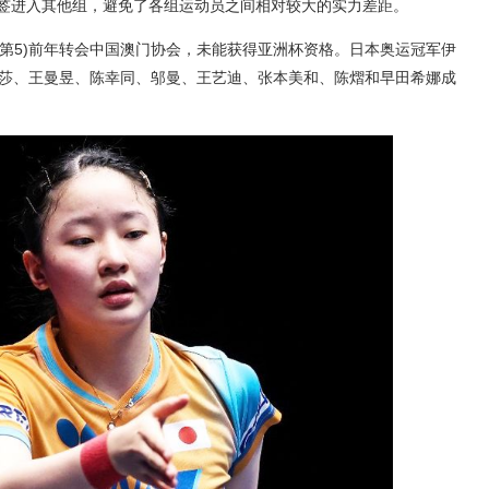
抽签进入其他组，避免了各组运动员之间相对较大的实力差距。
(第5)前年转会中国澳门协会，未能获得亚洲杯资格。日本奥运冠军伊
颖莎、王曼昱、陈幸同、邬曼、王艺迪、张本美和、陈熠和早田希娜成