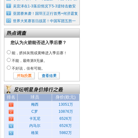
吴宜泽在1-3落后情况下5-3逆转击败安
亚团赛来袭！国羽王正行首秀+何济霆复
世界大奖赛首日战罢！中国军团五胜一
您认为火箭能否进入季后赛？
能，挤掉灰熊或黄蜂进入季后赛！
不能，最终第9无缘。
不好说，佳有可能。
排名
球员
身价(欧元)
梅西
13051万
C罗
10876万
卡瓦尼
6526万
内马尔
6526万
格策
5982万