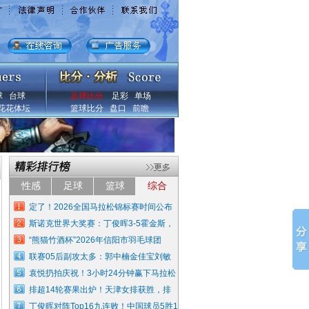
球
台球
足球比分
足彩
单场
花花体坛
篮球比分
盘口
前瞻
性感
足球
篮球
综合
定了！2026全国马拉松锦标赛时间公布
斯诺克世界大奖赛：丁俊晖3-5霍金斯，
“熊猫竹酒杯”2026年信阳市羽毛球团
联赛05后副攻太多：郭中楠金佳宝刘敏
袁悦扔拍庆祝！3小时24分钟赢下马拉松
排超14轮赛果出炉！天津女排获胜，排
丁俊晖对阵Top16九连败！中国球员5胜1