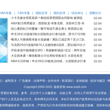
NBA专题
|
CBA专题
|
国际足球
|
国内足球
|
综合体坛
|
指数比分
·
小卡无缘全明星真因？教练投票受阴阳合同影响 被调侃
02-04
·
NBA第15周周最佳：西部狄龙-布鲁克斯、东部布兰登-米
02-04
·
担心重蹈杜兰特覆辙！曝字母或不愿去勇士 两原因让他
02-04
·
申京39分16篮板5助火箭险胜步行者3连胜，西卡27分5助
02-04
·
曝湖人与詹姆斯准备分道扬镳！离队已成定局？至少三队
02-04
·
马克西29分5篮板6助76人击败快船4连胜，恩比德24分小
02-04
·
开拓者选中杨瀚森仅评D！美媒解析挑战+定位：两年后值
02-04
·
大交易来袭！曝快船骑士讨论用哈登换加兰 火箭也有意
02-04
·
NBA今日炸锅！申京39分16板统治内线，火箭险胜步行者
02-03
们
-
诚聘英才
-
广告服务
-
法律声明
-
合作伙伴
-
联系我们
-
友情链接
-
投诉与建议
-
Copyright 2000-2025, 版权所有 www.soq9.com
体育爱好者浏览、参考，且仅作个人兴趣爱好、自娱之用，任何人不得用于非法用途，
户的个人意见及表达方式，和本网无任何关系，本站不承担用户使用本站信息参与各
搜球网编辑发布，版权所有，严禁窃为己作未经授权切勿转载或建立镜像。否则本站