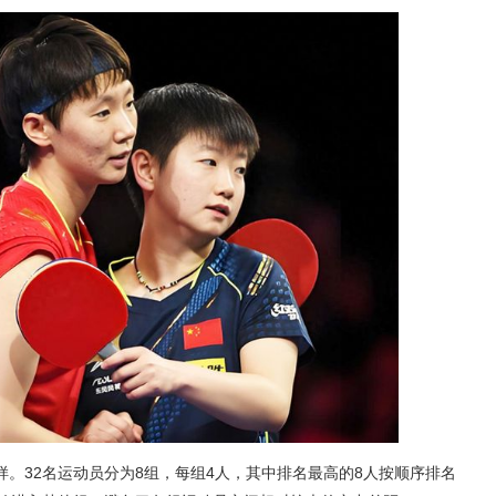
。32名运动员分为8组，每组4人，其中排名最高的8人按顺序排名