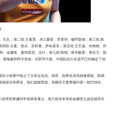
下：
、扎扎；第二组:王曼昱、赤江夏星、李昱谆、穆罕默德；第三组:陈
第四组:古曼、曾尖、苏籽童、萨哈基安；第五组:王艺迪、长崎柚、舒
美和、金娜英、素塔西尼、戈什；第七组:陈熠、桥本帆香、奥拉万、陈
斌、黄愉邈和阿卡舍娃。在郭萍方面，中国队的六名选手已经确定了他
熠在小组赛中阻止了日本运动员。然而，前两名球员很难晋级。陈熠
要能保证前两名，他们就能晋级。孙颖莎主要警惕印度一姐巴特拉，
八组早田希娜对申裕斌有看点，第六组张本美和金娜英之战也值得关