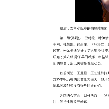
最后，女单小组赛的抽签结果如
第一组:孙颖莎、巴特拉、叶伊恬
幸同、杜凯凯、简彤娟、卡玛洛娃；
麟茜、米尔卡迪罗娃；第六组:张本
昭邈；第八组:除了早田希娜、申裕
们的签名，所以关键是看组动员。
如前所述，王曼昱、王艺迪和陈
对桥本帆乃香的比赛压力很大，但只
陈幸同和邬曼没有强敌阻止他们。
外国协会方面，日韩两战——第
注，等待比赛拉开帷幕。