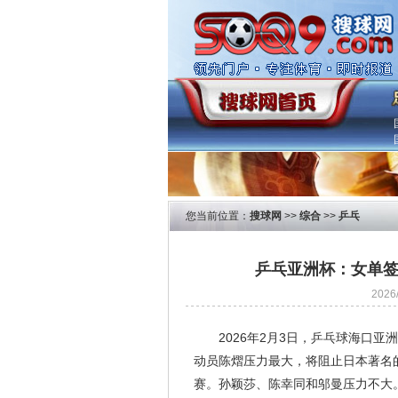
您当前位置：
搜球网
>>
综合
>>
乒乓
乒乓亚洲杯：女单签
202
2026年2月3日，乒乓球海口
动员陈熠压力最大，将阻止日本著名
赛。孙颖莎、陈幸同和邬曼压力不大