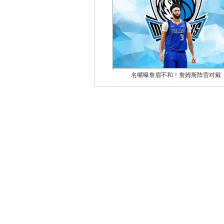
名嘴曝詹眉不和！詹姆斯阵营对戴