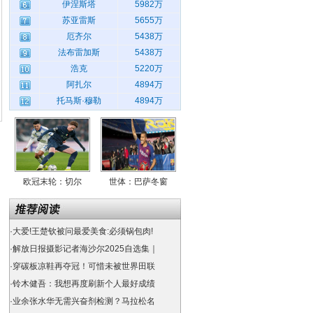
伊涅斯塔
5982万
苏亚雷斯
5655万
厄齐尔
5438万
法布雷加斯
5438万
浩克
5220万
阿扎尔
4894万
托马斯·穆勒
4894万
欧冠末轮：切尔
世体：巴萨冬窗
·
大爱!王楚钦被问最爱美食:必须锅包肉!
·
解放日报摄影记者海沙尔2025自选集｜
·
穿碳板凉鞋再夺冠！可惜未被世界田联
·
铃木健吾：我想再度刷新个人最好成绩
·
业余张水华无需兴奋剂检测？马拉松名