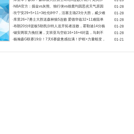
01-28
·
NBA官方：掘金vs灰熊、独行侠vs雄鹿均因恶劣天气原因
01-28
·
坎宁安29+5+11+3杜伦8中7，活塞主场23分大胜，威少难
01-28
·
库里26+7勇士大胜送森林狼5连败 爱德华兹32+11难阻单
01-28
·
布朗20分8篮板5助凯尔特人送开拓者连败，霍勒迪14分杨
01-28
·
锡安两双力挽狂澜，文班亚马空砍16+16+4封盖，马刺不
01-28
·
杨瀚森G联赛19分！7天6赛疲惫感拉满！护框+力量蜕变，
01-21