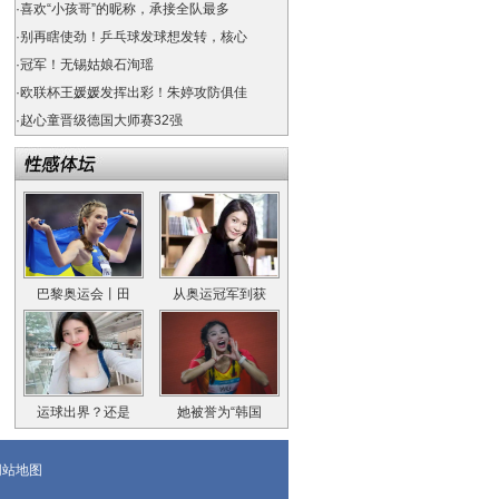
·
喜欢“小孩哥”的昵称，承接全队最多
·
别再瞎使劲！乒乓球发球想发转，核心
·
冠军！无锡姑娘石洵瑶
·
欧联杯王媛媛发挥出彩！朱婷攻防俱佳
·
赵心童晋级德国大师赛32强
巴黎奥运会丨田
从奥运冠军到获
运球出界？还是
她被誉为“韩国
网站地图