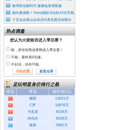
银球跃动新时代 健康临泉谱新篇
跑向曼德勒！Yoma国际马拉松24日开跑
十五运会南山运动员代表见面活动暨办
您认为火箭能否进入季后赛？
能，挤掉灰熊或黄蜂进入季后赛！
不能，最终第9无缘。
不好说，佳有可能。
排名
球员
身价(欧元)
梅西
13051万
C罗
10876万
卡瓦尼
6526万
内马尔
6526万
格策
5982万