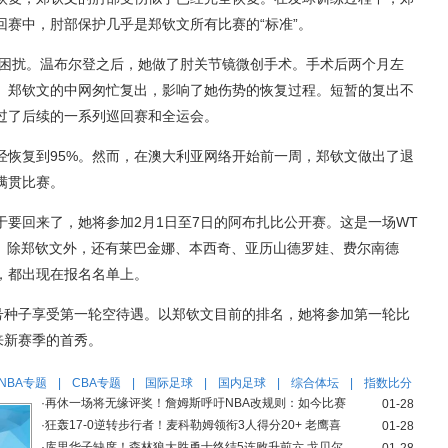
回赛中，肘部保护几乎是郑钦文所有比赛的“标准”。
伤困扰。温布尔登之后，她做了肘关节镜微创手术。手术后两个月左
。郑钦文的中网匆忙复出，影响了她伤势的恢复过程。短暂的复出不
过了后续的一系列巡回赛和全运会。
经恢复到95%。然而，在澳大利亚网络开始前一周，郑钦文做出了退
满贯比赛。
于要回来了，她将参加2月1日至7日的阿布扎比公开赛。这是一场WT
赛。除郑钦文外，还有莱巴金娜、本西奇、亚历山德罗娃、费尔南德
，都出现在报名名单上。
4号种子享受第一轮空待遇。以郑钦文目前的排名，她将参加第一轮比
来新赛季的首秀。
NBA专题
|
CBA专题
|
国际足球
|
国内足球
|
综合体坛
|
指数比分
·
再休一场将无缘评奖！詹姆斯呼吁NBA改规则：如今比赛
01-28
·
狂轰17-0逆转步行者！麦科勒姆领衔3人得分20+ 老鹰喜
01-28
·
库里华子缺席！森林狼大胜勇士终结5连败升前六 戈贝尔