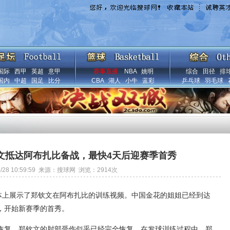
国际
西甲
英超
意甲
赛事直播
NBA
姚明
综合
田径
排
国内
中超
国足
比分
CBA
湖人
小牛
蓝彩
乒乓球
羽毛球
文抵达阿布扎比备战，最快4天后迎赛季首秀
/1/28 10:59:59 来源：搜球网 浏览：
2914
次
媒体上展示了郑钦文在阿布扎比的训练视频。中国金花的姐姐已经到达
，开始新赛季的首秀。
恢复，郑钦文的肘部受伤似乎已经完全恢复。在发球训练过程中，郑