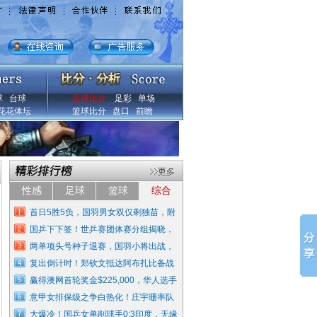
球
台球
足球比分
足彩
单场
花花体坛
篮球比分
盘口
前瞻
性感
足球
篮球
综合
首日5胜5负，国羽男女双仅剩独苗，附
国乒下下签！世乒赛团体赛分组揭晓，
两单项头号种子退赛，国羽小将出战，
复出倒计时！郑钦文抵达阿布扎比备战
赢得澳网首轮奖金$225,000，华人选手
意甲女排保级之争白热化！庄宇珊率队
大爆冷！国乒女单削球手0:3印度，无缘