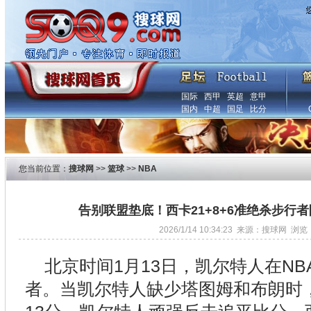
国际
西甲
英超
意甲
国内
中超
国足
比分
您当前位置：
搜球网
>>
篮球
>>
NBA
告别联盟垫底！西卡21+8+6准绝杀步行
2026/1/14 10:34:23 来源：搜球网 浏览
北京时间1月13日，凯尔特人在N
者。当凯尔特人缺少塔图姆和布朗时