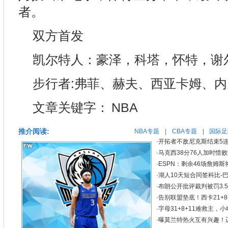
者。
双方首发
凯尔特人：豪泽，科塔，怀特，谢
步行者:弗菲、赫夫、西亚卡姆、
文章关键字：
NBA
推介阅读:
NBA专题
|
CBA专题
|
国际足
·
开拓者不敌尼克斯结束5连
·
马克西38分76人加时惜败
·
ESPN：剩余46场詹姆
·
湖人10天短合同签科比-巴
·
布朗公开批评裁判被罚3.
·
告别联盟垫底！西卡21+
·
字母31+8+11难救主
·
曝莫兰特热火互有兴趣！