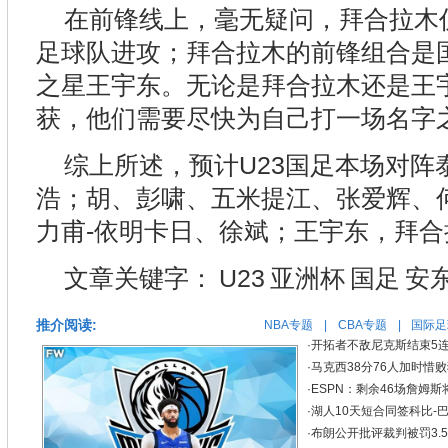
在前锋线上，毫无疑问，拜合拉木仍
足球队进攻；拜合拉木的前锋组合是
之星王宇东。无论是拜合拉木还是王
获，他们需要尽快为自己打一场名字
综上所述，预计U23国足本场对阵泰
浩；胡、彭啸、五米提江、张爱辉、
力甫-依明卡日、徐斌；王宇东，拜合
文章关键字：
U23
亚洲杯
国足
安
推介阅读:
NBA专题
|
CBA专题
|
国际足
·
开拓者不敌尼克斯结束5连
·
马克西38分76人加时惜败
·
ESPN：剩余46场詹姆
·
湖人10天短合同签科比-巴
·
布朗公开批评裁判被罚3.