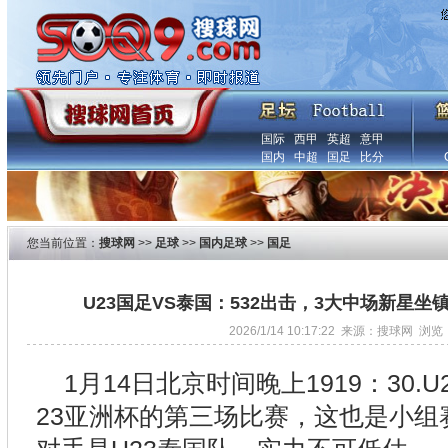
国际
西甲
英超
意甲
国内
中超
国足
比分
您当前位置：
搜球网
>>
足球
>>
国内足球
>>
国足
U23国足VS泰国：532出击，3大中场新星
2026/1/14 10:17:22 来源：搜球网 浏览
1月14日北京时间晚上1919：30.
23亚洲杯的第三场比赛，这也是小组