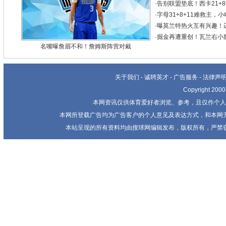
·
告别联盟垫底！西卡21+
·
字母31+8+11难救主
·
曝莫兰特热火互有兴趣！
·
掘金再遭重创！瓦兰右小
名嘴曝詹眉不和！詹姆斯阵营对戴
关于我们
-
诚聘英才
-
广告服务
-
法律声
Copyright 20
本网资讯仅供体育爱好者浏览、参考，且仅作个人
本网所登载广告均为广告客户的个人意见及表达方式，和本网
本站呈现的所有资料均由搜球网编辑发布，版权所有，严禁