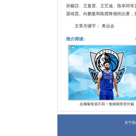
孙颖莎、王曼昱、王艺迪、陈幸同等
梁靖昆、向鹏曼和陈熠将领衔比赛，
文章关键字：
奥运会
推介阅读:
名嘴曝詹眉不和！詹姆斯阵营对戴
关于我