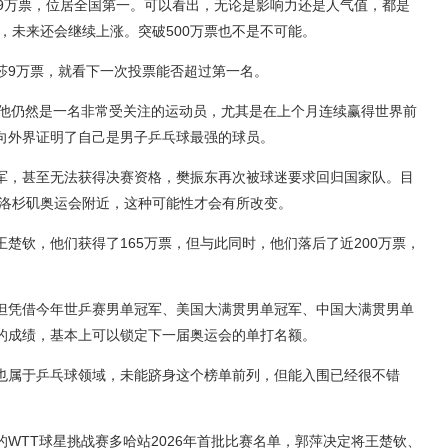
69万票，位居全国第一。可以看出，无论是影响力还是人气值，都是
据，未来还会继续上涨。突破500万票也不是不可能。
莎9万票，就看下一次投票能否超过第一名。
但他仍然是一名非常受关注的运动员，尤其是在上个月连续赢得世界前
向外界证明了自己是男子乒乓球最强的球员。
军，甚至无法获得决赛资格，樊振东再次被球迷要求回归国家队。目
年洛杉矶奥运会附近，这种可能性才会有所改变。
楚钦，他们获得了165万票，但与此同时，他们落后了近200万票，
但凭借今年世乒赛男单冠军、美国大满贯男单冠军、中国大满贯男单
的成绩，基本上可以锁定下一届奥运会的单打名额。
也属于乒乓球领域，未能跻身这个榜单前列，但能入围已经很不错
WTT球星挑战赛多哈站2026年首批比赛名单，郭萍决定将王楚钦、