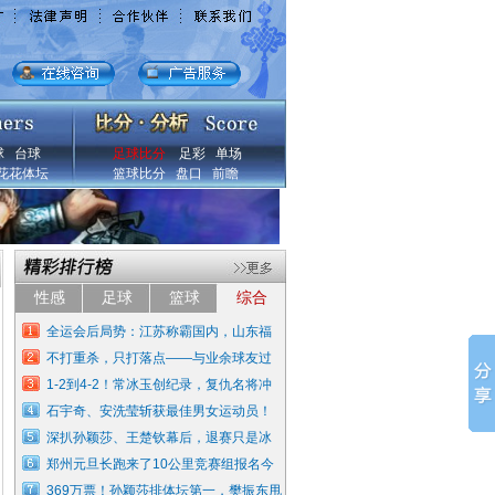
球
台球
足球比分
足彩
单场
花花体坛
篮球比分
盘口
前瞻
性感
足球
篮球
综合
全运会后局势：江苏称霸国内，山东福
不打重杀，只打落点——与业余球友过
1-2到4-2！常冰玉创纪录，复仇名将冲
石宇奇、安洗莹斩获最佳男女运动员！
深扒孙颖莎、王楚钦幕后，退赛只是冰
郑州元旦长跑来了10公里竞赛组报名今
369万票！孙颖莎排体坛第一，樊振东甩