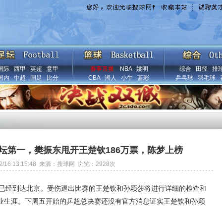
国际
西甲
英超
意甲
赛事直播
NBA
姚明
综合
田径
排
国内
中超
国足
比分
CBA
湖人
小牛
蓝彩
乒乓球
羽毛球
体坛第一，樊振东甩开王楚钦186万票，陈梦上榜
12/16 13:15:48 来源：搜球网 浏览：
2928
次
队已经到达北京。受伤退出比赛的王楚钦和孙颖莎将进行详细的检查和
业生涯。下周五开始的乒超总决赛还没有官方消息证实王楚钦和孙颖