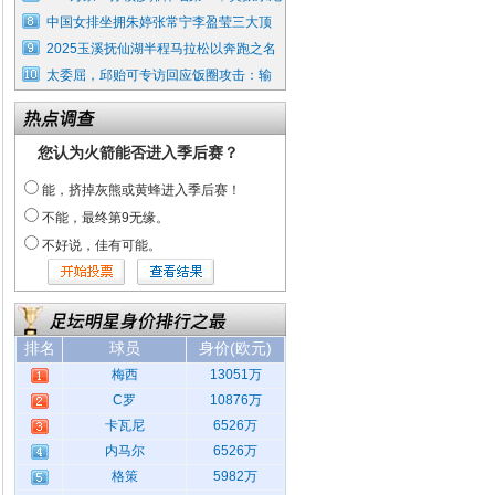
中国女排坐拥朱婷张常宁李盈莹三大顶
2025玉溪抚仙湖半程马拉松以奔跑之名
太委屈，邱贻可专访回应饭圈攻击：输
您认为火箭能否进入季后赛？
能，挤掉灰熊或黄蜂进入季后赛！
不能，最终第9无缘。
不好说，佳有可能。
排名
球员
身价(欧元)
梅西
13051万
C罗
10876万
卡瓦尼
6526万
内马尔
6526万
格策
5982万