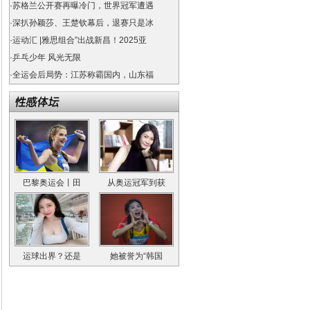
·
苏格兰公开赛再曝冷门，世界冠军遭遇
·
深扒孙颖莎、王楚钦幕后，退赛只是冰
·
运动汇 |雅思组合”出战新昌！2025亚
·
乒乓少年 风光无限
·
全运会后局势：江苏称霸国内，山东福
巴黎奥运会丨田
从奥运冠军到获
运球出界？还是
她被誉为“韩国