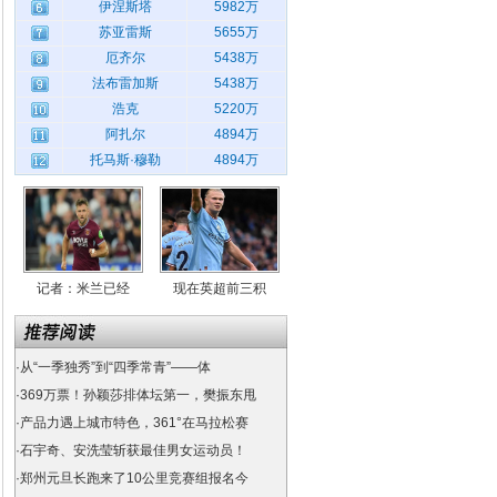
伊涅斯塔
5982万
苏亚雷斯
5655万
厄齐尔
5438万
法布雷加斯
5438万
浩克
5220万
阿扎尔
4894万
托马斯·穆勒
4894万
记者：米兰已经
现在英超前三积
·
从“一季独秀”到“四季常青”——体
·
369万票！孙颖莎排体坛第一，樊振东甩
·
产品力遇上城市特色，361°在马拉松赛
·
石宇奇、安洗莹斩获最佳男女运动员！
·
郑州元旦长跑来了10公里竞赛组报名今