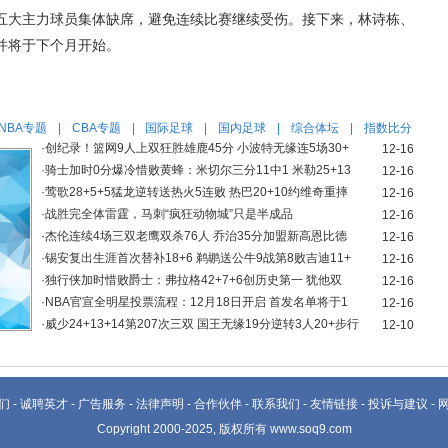
五大主力球员集体缺席，避免连续比赛继续受伤。接下来，林诗栋、
并将于下个月开始。
NBA专题
|
CBA专题
|
国际足球
|
国内足球
|
综合体坛
|
指数比分
·
创纪录！篮网9人上双狂胜雄鹿45分 小波特无缘连5场30+
12-16
·
骑士加时0分爆冷惜败黄蜂：米切尔三分11中1 米勒25+13
12-16
·
莺歌28+5+5猛龙逆转送热火5连败 热巴20+10约维奇重摔
12-16
·
战胜完全体雷霆，马刺“疯狂动物城”只是半成品
12-16
·
杰伦连续4场三双老鹰双杀76人 乔治35分加盟新高恩比德
12-16
·
锡安复出生涯首次替补18+6 鹈鹕送公牛9战第8败吉迪11+
12-16
·
独行侠加时惜败爵士：弗拉格42+7+6创历史第一 犹他双
12-16
·
NBA官宣全明星投票流程：12月18日开启 首发名单将于1
12-16
·
威少24+13+14第207次三双 国王无缘19分逆转3人20+步行
12-10
们
-
诚聘英才
-
广告服务
-
法律声明
-
合作伙伴
-
联系我们
-
友情链接
-
投诉与建议
-
Copyright 2000-2025, 版权所有 www.soq9.com