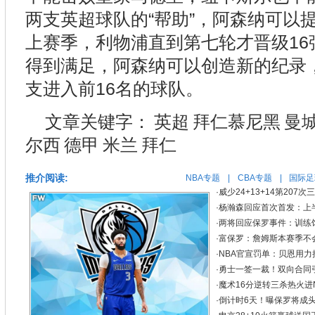
两支英超球队的“帮助”，阿森纳可以
上赛季，利物浦直到第七轮才晋级16
得到满足，阿森纳可以创造新的纪录
支进入前16名的球队。
文章关键字：
英超
拜仁慕尼黑
曼
尔西
德甲
米兰
拜仁
推介阅读:
NBA专题
|
CBA专题
|
国际足
·
威少24+13+14第207
·
杨瀚森回应首次首发：上
·
两将回应保罗事件：训练
·
富保罗：詹姆斯本赛季不
·
NBA官宣罚单：贝恩用力把
·
勇士一签一裁！双向合同引
·
魔术16分逆转三杀热火进NB
·
倒计时6天！曝保罗将成