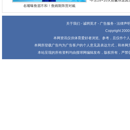
·
申京28+10火箭赢球送国王
名嘴曝詹眉不和！詹姆斯阵营对戴
关于我们
-
诚聘英才
-
广告服务
-
法律声
Copyright 20
本网资讯仅供体育爱好者浏览、参考，且仅作个人
本网所登载广告均为广告客户的个人意见及表达方式，和本网
本站呈现的所有资料均由搜球网编辑发布，版权所有，严禁