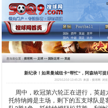
国际
西甲
英超
意甲
国内
中超
国足
比分
您当前位置：
搜球网
>>
足球
>>
国际足球
>>
英超
新纪录！如果曼城纽卡“帮忙”，阿森纳可提
2025/12/10 13:45:25 来源：搜球网 浏
周中，欧冠第六轮正在进行，英超
托特纳姆是主场，剩下的五支球队是